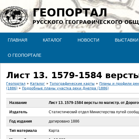
Jump to navigation
ГЕОПОРТАЛ
РУССКОГО ГЕОГРАФИЧЕСКОГО ОБЩ
ГЛАВНАЯ
КАТАЛОГ
НОВОСТИ
ВЫСТАВКИ
О ГЕОПОРТАЛЕ
Лист 13. 1579-1584 верст
Геопортал
»
Каталог
»
Топографические карты
»
Планы и профили ре
(1886)
»
Подробные планы участка реки Днепра (1886)
В
Название
Лист 13. 1579-1584 версты по магистр. от Дорог
ы
Издатель
Статистический отдел Министерства путей сооб
з
Год издания
датировано 1886
д
Тип материала
Карта