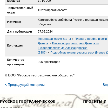
Масштаб
1 : 10 000
е
Территориальный
Житомирская область
с
охват
Картографический фонд Русского географического
ь
Источник
общества
Дата публикации
27.02.2024
Топографические карты
›
Планы и профили реки
Днепра
›
Планы и профили реки Днепра от
Коллекция
Екатеринослава до Александровска
(1886)
›
Подробные планы участка реки Днепра (
Количество
396 просмотров
просмотров
© ВОО "Русское географическое общество"
< Предыдущий материал
Ве
РУССКОЕ ГЕОГРАФИЧЕСКОЕ
ПРОЕКТЫ И