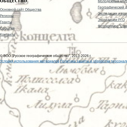
ОБЩЕСТВО
Молодежный клу
Географический д
Основной сайт Общества
Экспедиции и пр
Регионы
Экспедиции РГО
Гранты
Фотоконкурс "Сам
События
Контакты
© ВОО "Русское географическое общество", 2013-2026 г.
Условия использования материалов
Политика защиты и обработки персонал