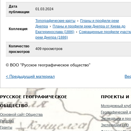
е
Дата
01.03.2024
публикации
с
Топографические карты
›
Планы и профили реки
ь
Днепра
›
Планы и профили реки Днепра от Киева до
Коллекция
Екатеринослава (1886)
›
Сокращенные профили участк
реки Днепра (1886)
Количество
409 просмотров
просмотров
© ВОО "Русское географическое общество"
< Предыдущий материал
Ве
РУССКОЕ ГЕОГРАФИЧЕСКОЕ
ПРОЕКТЫ И
ОБЩЕСТВО
Молодежный клу
Географический д
Основной сайт Общества
Экспедиции и пр
Регионы
Экспедиции РГО
Гранты