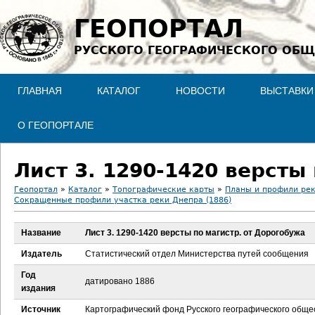
Jump to navigation
ГЕОПОРТАЛ
РУССКОГО ГЕОГРАФИЧЕСКОГО ОБЩ
ГЛАВНАЯ
КАТАЛОГ
НОВОСТИ
ВЫСТАВКИ
О ГЕОПОРТАЛЕ
Лист 3. 1290-1420 версты
Геопортал
»
Каталог
»
Топографические карты
»
Планы и профили ре
Сокращенные профили участка реки Днепра (1886)
В
Название
Лист 3. 1290-1420 версты по магистр. от Дорогобужа
ы
Издатель
Статистический отдел Министерства путей сообщения
з
Год
датировано 1886
издания
д
Источник
Картографический фонд Русского географического обще