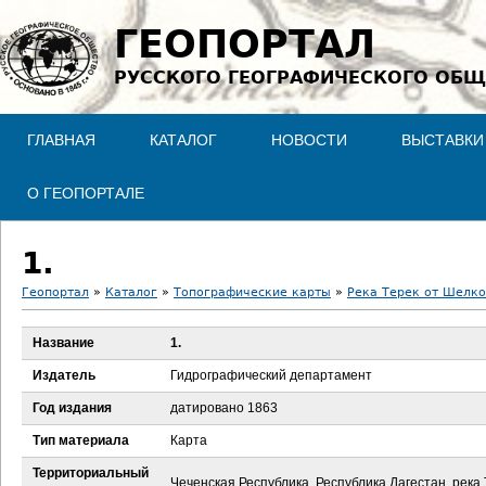
Jump to navigation
ГЕОПОРТАЛ
РУССКОГО ГЕОГРАФИЧЕСКОГО ОБЩ
ГЛАВНАЯ
КАТАЛОГ
НОВОСТИ
ВЫСТАВКИ
О ГЕОПОРТАЛЕ
1.
Геопортал
»
Каталог
»
Топографические карты
»
Река Терек от Шелко
В
Название
1.
ы
Издатель
Гидрографический департамент
з
Год издания
датировано 1863
Тип материала
Карта
д
Территориальный
Чеченская Республика, Республика Дагестан, река 