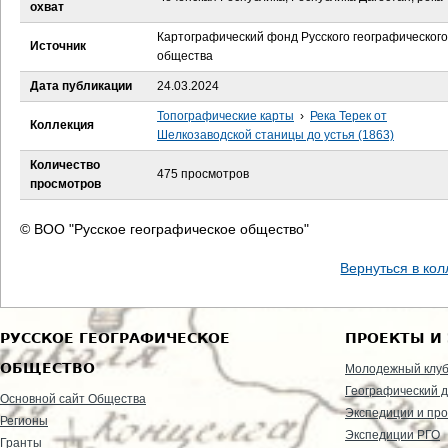
е
охват
Картографический фонд Русского географического
с
Источник
общества
ь
Дата публикации
24.03.2024
Топографические карты
›
Река Терек от
Коллекция
Шелкозаводской станицы до устья (1863)
Количество
475 просмотров
просмотров
© ВОО "Русское географическое общество"
Вернуться в ко
РУССКОЕ ГЕОГРАФИЧЕСКОЕ
ПРОЕКТЫ И
ОБЩЕСТВО
Молодежный клу
Географический д
Основной сайт Общества
Экспедиции и пр
Регионы
Экспедиции РГО
Гранты