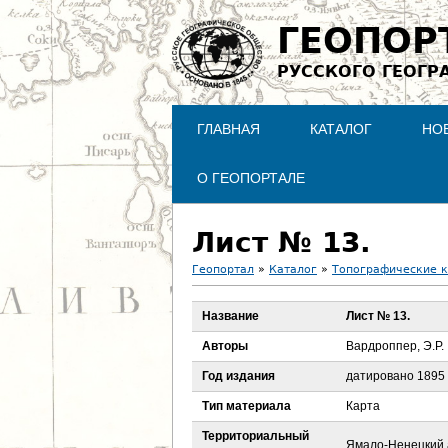
ГЕОПОР
РУССКОГО ГЕОГР
ГЛАВНАЯ
КАТАЛОГ
НО
О ГЕОПОРТАЛЕ
Лист № 13.
Геопортал
»
Каталог
»
Топографические 
В
Название
Лист № 13.
ы
Авторы
Вардроппер, Э.Р.
з
Год издания
датировано 1895
Тип материала
Карта
д
Территориальный
Ямало-Ненецкий а