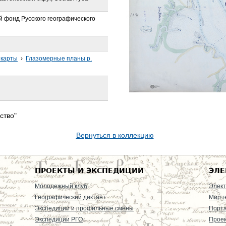
 фонд Русского географического
 карты
›
Глазомерные планы р.
ство"
Вернуться в коллекцию
ПРОЕКТЫ И ЭКСПЕДИЦИИ
ЭЛЕ
Молодежный клуб
Элект
Географический диктант
Мир г
Экспедиции и профильные смены
Порт
Экспедиции РГО
Проек