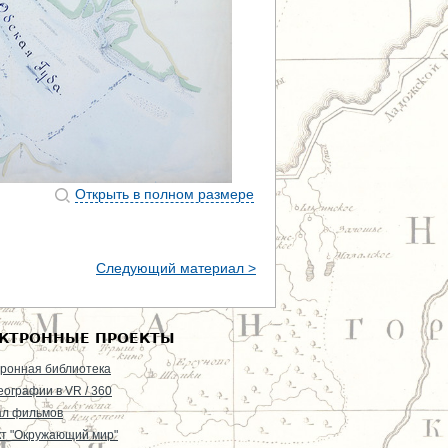
Открыть в полном размере
Следующий материал >
КТРОННЫЕ ПРОЕКТЫ
ронная библиотека
еографии в VR / 360
ал фильмов
т "Окружающий мир"