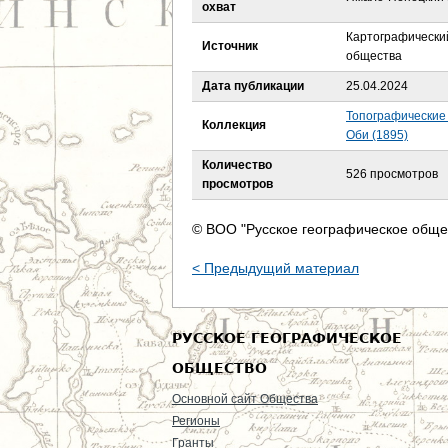
е
охват
Картографический
с
Источник
общества
ь
Дата публикации
25.04.2024
Топографические
Коллекция
Оби (1895)
Количество
526 просмотров
просмотров
© ВОО "Русское географическое обще
< Предыдущий материал
РУССКОЕ ГЕОГРАФИЧЕСКОЕ
ОБЩЕСТВО
Основной сайт Общества
Регионы
Гранты