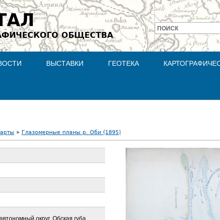
Jump to navigation
ТАЛ
ПОИСК
АФИЧЕСКОГО ОБЩЕСТВА
Форма
поиска
ВОСТИ
ВЫСТАВКИ
ГЕОТЕКА
КАРТОГРАФИЧЕ
карты
»
Глазомерные планы р. Оби (1895)
втономный округ, Обская губа