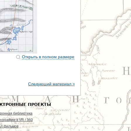
Открыть в полном размере
Следующий материал >
КТРОННЫЕ ПРОЕКТЫ
ронная библиотека
еографии в VR / 360
ал фильмов