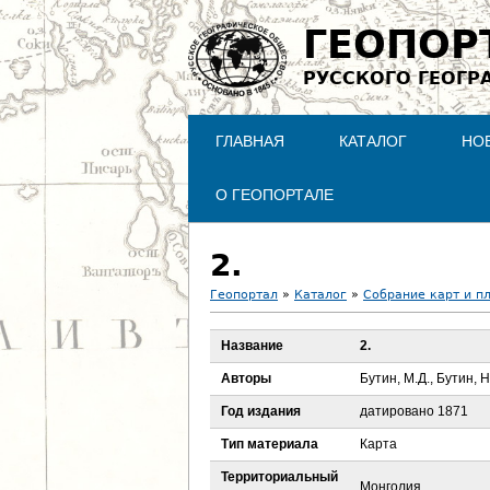
ГЕОПОР
РУССКОГО ГЕОГР
ГЛАВНАЯ
КАТАЛОГ
НО
О ГЕОПОРТАЛЕ
2.
Геопортал
»
Каталог
»
Собрание карт и п
В
Название
2.
ы
Авторы
Бутин, М.Д., Бутин, Н
з
Год издания
датировано 1871
Тип материала
Карта
д
Территориальный
Монголия