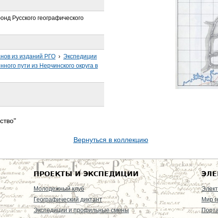
онд Русского географического
анов из изданий РГО
›
Экспедиции
ного пути из Нерчинского округа в
ство"
Вернуться в коллекцию
ПРОЕКТЫ И ЭКСПЕДИЦИИ
ЭЛЕ
Молодежный клуб
Элект
Географический диктант
Мир г
Экспедиции и профильные смены
Порт