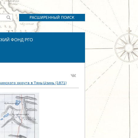
РАСШИРЕННЫЙ ПОИСК
СКИЙ ФОНД РГО
инского округа в Тянь-Цзинь (1871)