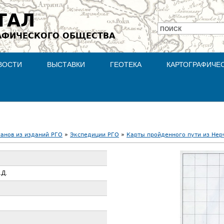
Jump to navigation
ТАЛ
ПОИСК
АФИЧЕСКОГО ОБЩЕСТВА
Форма
поиска
ВОСТИ
ВЫСТАВКИ
ГЕОТЕКА
КАРТОГРАФИЧЕ
ланов из изданий РГО
»
Экспедиции РГО
»
Карты пройденного пути из Нерч
.Д.