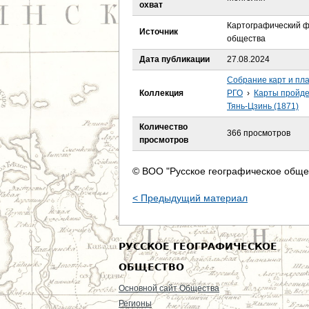
е
охват
Картографический ф
с
Источник
общества
ь
Дата публикации
27.08.2024
Собрание карт и пл
Коллекция
РГО
›
Карты пройден
Тянь-Цзинь (1871)
Количество
366 просмотров
просмотров
© ВОО "Русское географическое обще
< Предыдущий материал
РУССКОЕ ГЕОГРАФИЧЕСКОЕ
ОБЩЕСТВО
Основной сайт Общества
Регионы