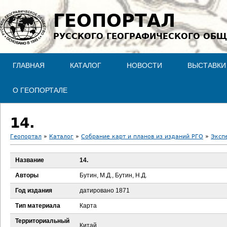
Jump to navigation
ГЕОПОРТАЛ
РУССКОГО ГЕОГРАФИЧЕСКОГО ОБЩ
ГЛАВНАЯ
КАТАЛОГ
НОВОСТИ
ВЫСТАВКИ
О ГЕОПОРТАЛЕ
14.
Геопортал
»
Каталог
»
Собрание карт и планов из изданий РГО
»
Эксп
В
Название
14.
ы
Авторы
Бутин, М.Д., Бутин, Н.Д.
з
Год издания
датировано 1871
Тип материала
Карта
д
Территориальный
Китай