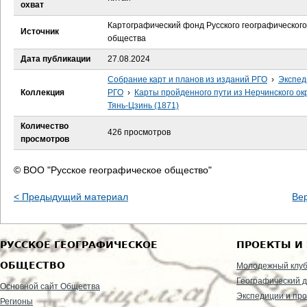
е
охват
Картографический фонд Русского географического
с
Источник
общества
ь
Дата публикации
27.08.2024
Собрание карт и планов из изданий РГО
›
Экспед
Коллекция
РГО
›
Карты пройденного пути из Нерчинского окр
Тянь-Цзинь (1871)
Количество
426 просмотров
просмотров
© ВОО "Русское географическое общество"
< Предыдущий материал
Ве
РУССКОЕ ГЕОГРАФИЧЕСКОЕ
ПРОЕКТЫ И
ОБЩЕСТВО
Молодежный клу
Географический д
Основной сайт Общества
Экспедиции и пр
Регионы