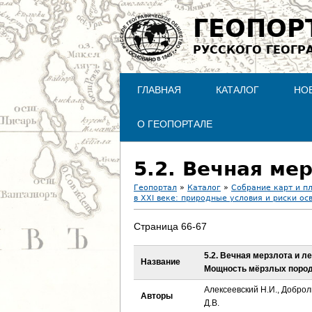
ГЕОПОР
РУССКОГО ГЕОГР
ГЛАВНАЯ
КАТАЛОГ
НО
О ГЕОПОРТАЛЕ
Геопортал
»
Каталог
»
Собрание карт и п
в XXI веке: природные условия и риски ос
В
Страница 66-67
ы
5.2. Вечная мерзлота и л
Название
з
Мощность мёрзлых поро
д
Алексеевский Н.И., Доброл
Авторы
Д.В.