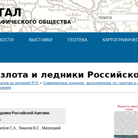
Jump to navigation
ТАЛ
ПОИСК
АФИЧЕСКОГО ОБЩЕСТВА
Форма
поиска
ВОСТИ
ВЫСТАВКИ
ГЕОТЕКА
КАРТОГРАФИЧЕ
ланов из изданий РГО
»
Современные издания, выполненные по грантам и
воения
едники Российской Арктики.
д
юбов С.А., Тикунов В.С., Магрицкий