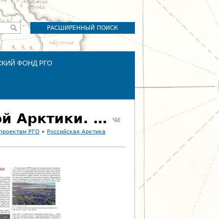
РАСШИРЕННЫЙ ПОИСК
СКИЙ ФОНД РГО
5.2. Вечная мерзлота и ледники Российской Арктики. Мощность мёрзлых пород
 проектам РГО
»
Российская Арктика