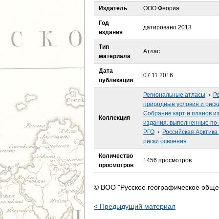
е
Издатель
ООО Феория
с
Год
датировано 2013
издания
ь
Тип
Атлас
материала
Дата
07.11.2016
публикации
Региональные атласы
›
Ро
природные условия и риск
Собрание карт и планов и
Коллекция
издания, выполненные по 
РГО
›
Российская Арктика 
риски освоения
Количество
1456 просмотров
просмотров
© ВОО "Русское географическое обще
< Предыдущий материал