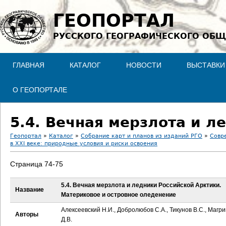
Jump to navigation
ГЕОПОРТАЛ
РУССКОГО ГЕОГРАФИЧЕСКОГО ОБЩ
ГЛАВНАЯ
КАТАЛОГ
НОВОСТИ
ВЫСТАВКИ
О ГЕОПОРТАЛЕ
Геопортал
»
Каталог
»
Собрание карт и планов из изданий РГО
»
Совр
в XXI веке: природные условия и риски освоения
В
Страница 74-75
ы
5.4. Вечная мерзлота и ледники Российской Арктики.
Название
з
Материковое и островное оледенение
д
Алексеевский Н.И., Добролюбов С.А., Тикунов В.С., Магр
Авторы
Д.В.