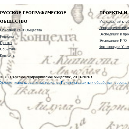
РУССКОЕ ГЕОГРАФИЧЕСКОЕ
ПРОЕКТЫ И
ОБЩЕСТВО
Молодежный клу
Географический д
Основной сайт Общества
Экспедиции и пр
Регионы
Экспедиции РГО
Гранты
Фотоконкурс "Сам
События
Контакты
© ВОО "Русское географическое общество", 2013-2026 г.
Условия использования материалов
Политика защиты и обработки персонал