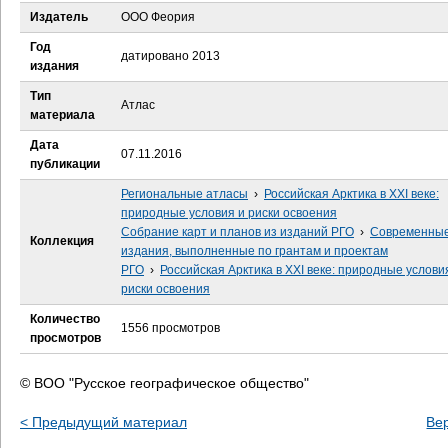
е
Издатель
ООО Феория
с
Год
датировано 2013
издания
ь
Тип
Атлас
материала
Дата
07.11.2016
публикации
Региональные атласы
›
Российская Арктика в XXI веке:
природные условия и риски освоения
Собрание карт и планов из изданий РГО
›
Современны
Коллекция
издания, выполненные по грантам и проектам
РГО
›
Российская Арктика в XXI веке: природные услови
риски освоения
Количество
1556 просмотров
просмотров
© ВОО "Русское географическое общество"
< Предыдущий материал
Ве