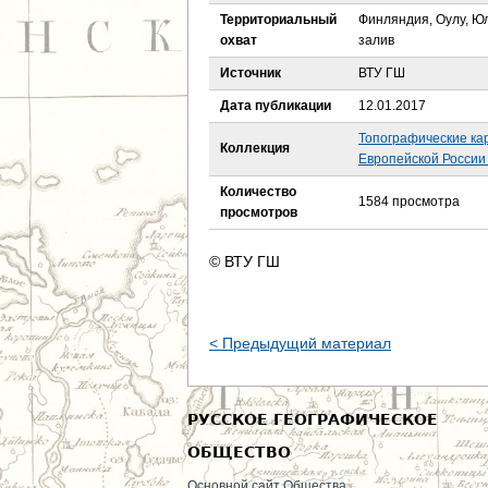
е
Территориальный
Финляндия, Оулу, Юл
охват
залив
с
Источник
ВТУ ГШ
ь
Дата публикации
12.01.2017
Топографические ка
Коллекция
Европейской России 
Количество
1584 просмотра
просмотров
© ВТУ ГШ
< Предыдущий материал
РУССКОЕ ГЕОГРАФИЧЕСКОЕ
ОБЩЕСТВО
Основной сайт Общества