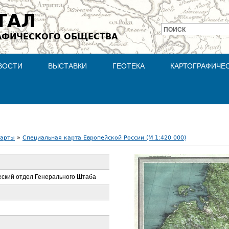
Jump to navigation
ТАЛ
ПОИСК
АФИЧЕСКОГО ОБЩЕСТВА
Форма
поиска
ВОСТИ
ВЫСТАВКИ
ГЕОТЕКА
КАРТОГРАФИЧЕ
карты
»
Специальная карта Европейской России (М 1:420 000)
ский отдел Генерального Штаба