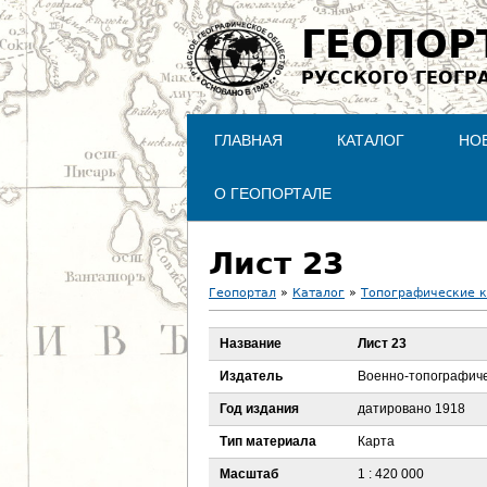
ГЕОПОР
РУССКОГО ГЕОГР
ГЛАВНАЯ
КАТАЛОГ
НО
О ГЕОПОРТАЛЕ
Лист 23
Геопортал
»
Каталог
»
Топографические 
В
Название
Лист 23
ы
Издатель
Военно-топографиче
з
Год издания
датировано 1918
Тип материала
Карта
д
Масштаб
1 : 420 000