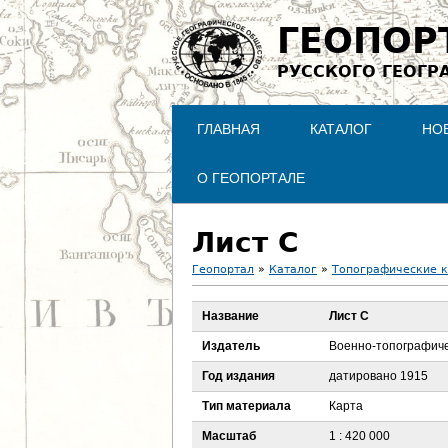
ГЕОПОР
РУССКОГО ГЕОГР
ГЛАВНАЯ
КАТАЛОГ
НО
О ГЕОПОРТАЛЕ
Лист С
Геопортал
»
Каталог
»
Топографические 
В
Название
Лист С
ы
Издатель
Военно-топографиче
з
Год издания
датировано 1915
Тип материала
Карта
д
Масштаб
1 : 420 000