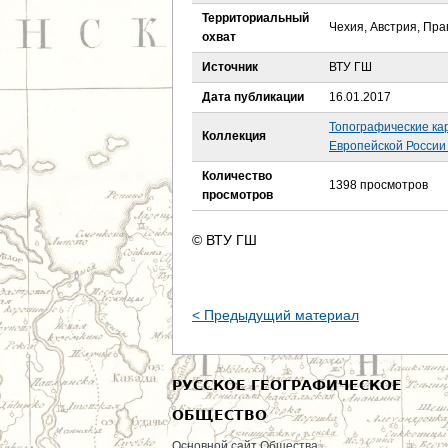
е
Территориальный
Чехия, Австрия, Пра
охват
с
Источник
ВТУ ГШ
ь
Дата публикации
16.01.2017
Топографические ка
Коллекция
Европейской России 
Количество
1398 просмотров
просмотров
© ВТУ ГШ
< Предыдущий материал
РУССКОЕ ГЕОГРАФИЧЕСКОЕ
ОБЩЕСТВО
Основной сайт Общества