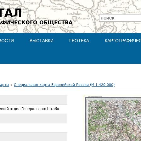
Jump to navigation
ТАЛ
ПОИСК
АФИЧЕСКОГО ОБЩЕСТВА
Форма
поиска
ВОСТИ
ВЫСТАВКИ
ГЕОТЕКА
КАРТОГРАФИЧЕ
карты
»
Специальная карта Европейской России (М 1:420 000)
ский отдел Генерального Штаба