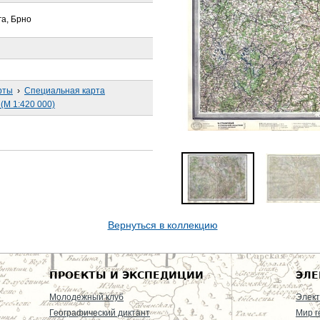
га, Брно
рты
›
Специальная карта
(М 1:420 000)
Вернуться в коллекцию
ПРОЕКТЫ И ЭКСПЕДИЦИИ
ЭЛЕ
Молодежный клуб
Элект
Географический диктант
Мир г