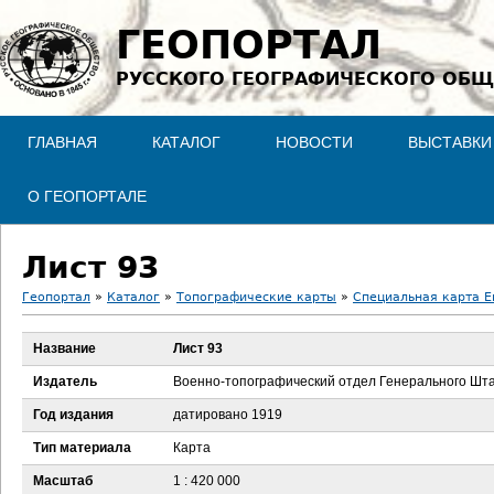
Jump to navigation
ГЕОПОРТАЛ
РУССКОГО ГЕОГРАФИЧЕСКОГО ОБЩ
ГЛАВНАЯ
КАТАЛОГ
НОВОСТИ
ВЫСТАВКИ
О ГЕОПОРТАЛЕ
Лист 93
Геопортал
»
Каталог
»
Топографические карты
»
Специальная карта Ев
В
Название
Лист 93
ы
Издатель
Военно-топографический отдел Генерального Шт
з
Год издания
датировано 1919
Тип материала
Карта
д
Масштаб
1 : 420 000