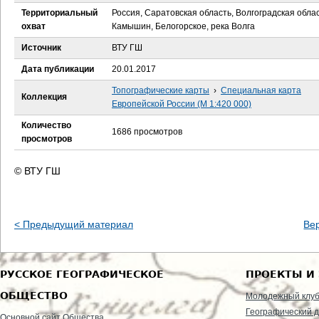
е
Территориальный
Россия, Саратовская область, Волгоградская облас
охват
Камышин, Белогорское, река Волга
с
Источник
ВТУ ГШ
ь
Дата публикации
20.01.2017
Топографические карты
›
Специальная карта
Коллекция
Европейской России (М 1:420 000)
Количество
1686 просмотров
просмотров
© ВТУ ГШ
< Предыдущий материал
Ве
РУССКОЕ ГЕОГРАФИЧЕСКОЕ
ПРОЕКТЫ И
ОБЩЕСТВО
Молодежный клу
Географический д
Основной сайт Общества