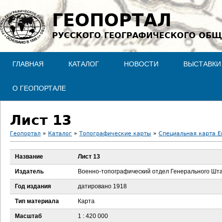
Jump to navigation
ГЕОПОРТАЛ
РУССКОГО ГЕОГРАФИЧЕСКОГО ОБЩ
ГЛАВНАЯ
КАТАЛОГ
НОВОСТИ
ВЫСТАВКИ
О ГЕОПОРТАЛЕ
Лист 13
Геопортал
»
Каталог
»
Топографические карты
»
Специальная карта Ев
В
Название
Лист 13
ы
Издатель
Военно-топографический отдел Генерального Шт
з
Год издания
датировано 1918
Тип материала
Карта
д
Масштаб
1 : 420 000