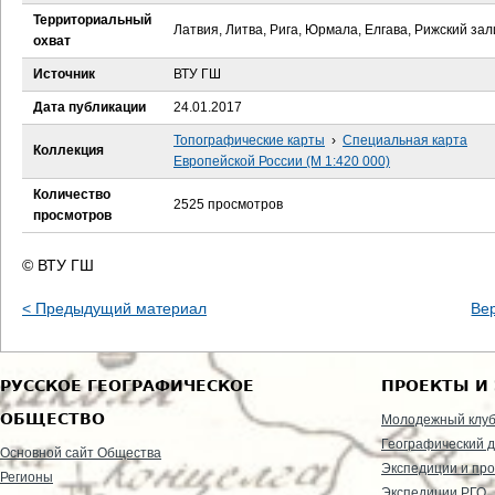
е
Территориальный
Латвия, Литва, Рига, Юрмала, Елгава, Рижский зал
охват
с
Источник
ВТУ ГШ
ь
Дата публикации
24.01.2017
Топографические карты
›
Специальная карта
Коллекция
Европейской России (М 1:420 000)
Количество
2525 просмотров
просмотров
© ВТУ ГШ
< Предыдущий материал
Ве
РУССКОЕ ГЕОГРАФИЧЕСКОЕ
ПРОЕКТЫ И
ОБЩЕСТВО
Молодежный клу
Географический д
Основной сайт Общества
Экспедиции и пр
Регионы
Экспедиции РГО