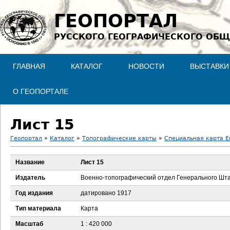
Jump to navigation
ГЕОПОРТАЛ
РУССКОГО ГЕОГРАФИЧЕСКОГО ОБЩ
ГЛАВНАЯ
КАТАЛОГ
НОВОСТИ
ВЫСТАВКИ
О ГЕОПОРТАЛЕ
Лист 15
Геопортал
»
Каталог
»
Топографические карты
»
Специальная карта Ев
В
Название
Лист 15
ы
Издатель
Военно-топографический отдел Генерального Шт
з
Год издания
датировано 1917
Тип материала
Карта
д
Масштаб
1 : 420 000