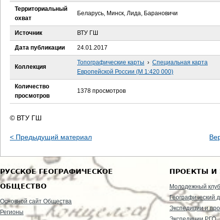
е
Территориальный
Беларусь, Минск, Лида, Барановичи
охват
с
Источник
ВТУ ГШ
ь
Дата публикации
24.01.2017
Топографические карты
›
Специальная карта
Коллекция
Европейской России (М 1:420 000)
Количество
1378 просмотров
просмотров
© ВТУ ГШ
< Предыдущий материал
Ве
РУССКОЕ ГЕОГРАФИЧЕСКОЕ
ПРОЕКТЫ И
ОБЩЕСТВО
Молодежный клу
Географический д
Основной сайт Общества
Экспедиции и пр
Регионы
Экспедиции РГО