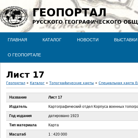
Jump to navigation
ГЕОПОРТАЛ
РУССКОГО ГЕОГРАФИЧЕСКОГО ОБЩ
ГЛАВНАЯ
КАТАЛОГ
НОВОСТИ
ВЫСТАВКИ
О ГЕОПОРТАЛЕ
Лист 17
Геопортал
»
Каталог
»
Топографические карты
»
Специальная карта Ев
В
Название
Лист 17
ы
Издатель
Картографический отдел Корпуса военных топог
з
Год издания
датировано 1923
Тип материала
Карта
д
Масштаб
1 : 420 000