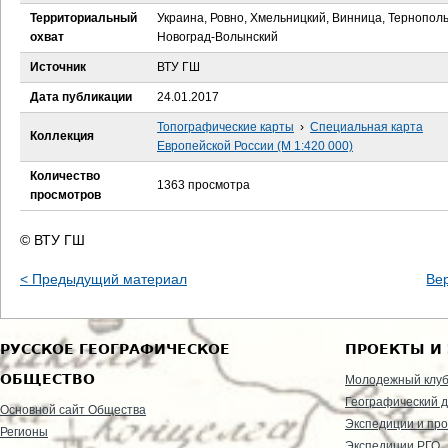
е
Территориальный
Украина, Ровно, Хмельницкий, Винница, Тернополь
охват
Новоград-Волынский
с
Источник
ВТУ ГШ
ь
Дата публикации
24.01.2017
Топографические карты
›
Специальная карта
Коллекция
Европейской России (М 1:420 000)
Количество
1363 просмотра
просмотров
© ВТУ ГШ
< Предыдущий материал
Ве
РУССКОЕ ГЕОГРАФИЧЕСКОЕ
ПРОЕКТЫ И
ОБЩЕСТВО
Молодежный клу
Географический д
Основной сайт Общества
Экспедиции и пр
Регионы
Экспедиции РГО