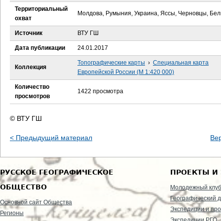
е
Территориальный
Молдова, Румыния, Украина, Яссы, Черновцы, Бе
охват
с
Источник
ВТУ ГШ
ь
Дата публикации
24.01.2017
Топографические карты
›
Специальная карта
Коллекция
Европейской России (М 1:420 000)
Количество
1422 просмотра
просмотров
© ВТУ ГШ
< Предыдущий материал
Ве
РУССКОЕ ГЕОГРАФИЧЕСКОЕ
ПРОЕКТЫ И
ОБЩЕСТВО
Молодежный клу
Географический д
Основной сайт Общества
Экспедиции и пр
Регионы
Экспедиции РГО