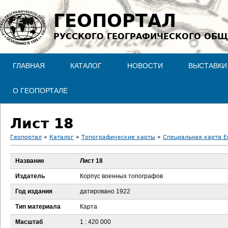
Jump to navigation
ГЕОПОРТАЛ
РУССКОГО ГЕОГРАФИЧЕСКОГО ОБЩ
ГЛАВНАЯ
КАТАЛОГ
НОВОСТИ
ВЫСТАВКИ
О ГЕОПОРТАЛЕ
Лист 18
Геопортал
»
Каталог
»
Топографические карты
»
Специальная карта Ев
В
Название
Лист 18
ы
Издатель
Корпус военных топографов
з
Год издания
датировано 1922
Тип материала
Карта
д
Масштаб
1 : 420 000