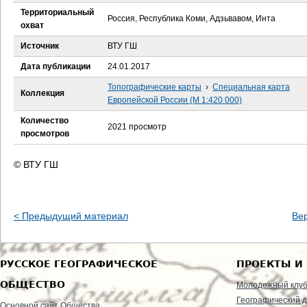
е
Территориальный
Россия, Республика Коми, Адзьвавом, Инта
охват
с
Источник
ВТУ ГШ
ь
Дата публикации
24.01.2017
Топографические карты
›
Специальная карта
Коллекция
Европейской России (М 1:420 000)
Количество
2021 просмотр
просмотров
© ВТУ ГШ
< Предыдущий материал
Ве
РУССКОЕ ГЕОГРАФИЧЕСКОЕ
ПРОЕКТЫ И
ОБЩЕСТВО
Молодежный клу
Географический д
Основной сайт Общества