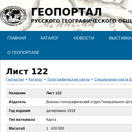
Jump to navigation
ГЕОПОРТАЛ
РУССКОГО ГЕОГРАФИЧЕСКОГО ОБЩ
ГЛАВНАЯ
КАТАЛОГ
НОВОСТИ
ВЫСТАВКИ
О ГЕОПОРТАЛЕ
Лист 122
Геопортал
»
Каталог
»
Топографические карты
»
Специальная карта Ев
В
Название
Лист 122
ы
Издатель
Военно-топографический отдел Генерального Шт
з
Год издания
датировано 1918
Тип материала
Карта
д
Масштаб
1 : 420 000