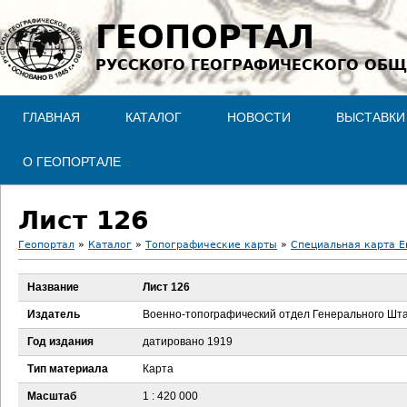
Jump to navigation
ГЕОПОРТАЛ
РУССКОГО ГЕОГРАФИЧЕСКОГО ОБЩ
ГЛАВНАЯ
КАТАЛОГ
НОВОСТИ
ВЫСТАВКИ
О ГЕОПОРТАЛЕ
Лист 126
Геопортал
»
Каталог
»
Топографические карты
»
Специальная карта Ев
В
Название
Лист 126
ы
Издатель
Военно-топографический отдел Генерального Шт
з
Год издания
датировано 1919
Тип материала
Карта
д
Масштаб
1 : 420 000