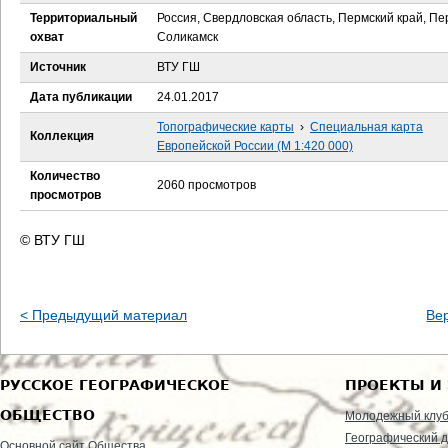
е
Территориальный
Россия, Свердловская область, Пермский край, Пе
охват
Соликамск
с
Источник
ВТУ ГШ
ь
Дата публикации
24.01.2017
Топографические карты
›
Специальная карта
Коллекция
Европейской России (М 1:420 000)
Количество
2060 просмотров
просмотров
© ВТУ ГШ
< Предыдущий материал
Ве
РУССКОЕ ГЕОГРАФИЧЕСКОЕ
ПРОЕКТЫ И
ОБЩЕСТВО
Молодежный клу
Географический д
Основной сайт Общества