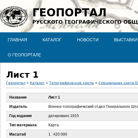
Jump to navigation
ГЕОПОРТАЛ
РУССКОГО ГЕОГРАФИЧЕСКОГО ОБЩ
ГЛАВНАЯ
КАТАЛОГ
НОВОСТИ
ВЫСТАВКИ
О ГЕОПОРТАЛЕ
Лист 1
Геопортал
»
Каталог
»
Топографические карты
»
Специальная карта Ев
В
Название
Лист 1
ы
Издатель
Военно-топографический отдел Генерального Шт
з
Год издания
датировано 1915
Тип материала
Карта
д
Масштаб
1 : 420 000