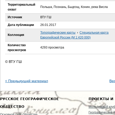
е
Территориальный
Польша, Познань, Быдгощ, Конин, река Висла
охват
с
Источник
ВТУ ГШ
ь
Дата публикации
26.01.2017
Топографические карты
›
Специальная карта
Коллекция
Европейской России (М 1:420 000)
Количество
4293 просмотра
просмотров
© ВТУ ГШ
< Предыдущий материал
Ве
РУССКОЕ ГЕОГРАФИЧЕСКОЕ
ПРОЕКТЫ И
ОБЩЕСТВО
Молодежный клу
Географический д
Основной сайт Общества