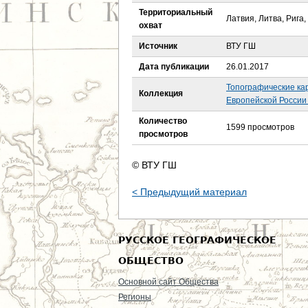
е
Территориальный
Латвия, Литва, Рига
охват
с
Источник
ВТУ ГШ
ь
Дата публикации
26.01.2017
Топографические ка
Коллекция
Европейской России 
Количество
1599 просмотров
просмотров
© ВТУ ГШ
< Предыдущий материал
РУССКОЕ ГЕОГРАФИЧЕСКОЕ
ОБЩЕСТВО
Основной сайт Общества
Регионы