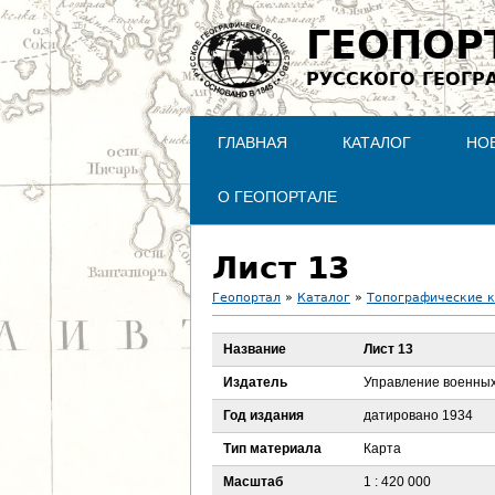
ГЕОПОР
РУССКОГО ГЕОГР
ГЛАВНАЯ
КАТАЛОГ
НО
О ГЕОПОРТАЛЕ
Лист 13
Геопортал
»
Каталог
»
Топографические 
В
Название
Лист 13
ы
Издатель
Управление военны
з
Год издания
датировано 1934
Тип материала
Карта
д
Масштаб
1 : 420 000