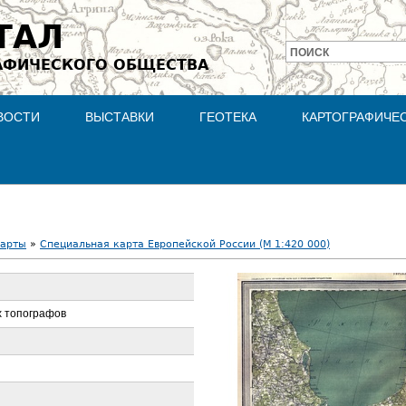
Jump to navigation
ТАЛ
ПОИСК
АФИЧЕСКОГО ОБЩЕСТВА
Форма
поиска
ВОСТИ
ВЫСТАВКИ
ГЕОТЕКА
КАРТОГРАФИЧЕ
карты
»
Специальная карта Европейской России (М 1:420 000)
х топографов