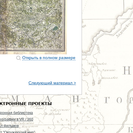
Открыть в полном размере
Следующий материал >
КТРОННЫЕ ПРОЕКТЫ
ронная библиотека
еографии в VR / 360
ал фильмов
т "Окружающий мир"