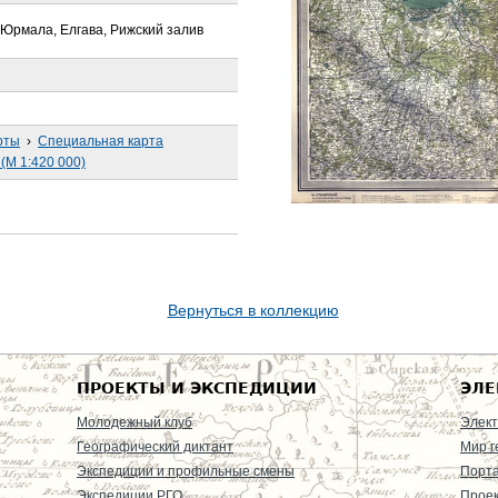
, Юрмала, Елгава, Рижский залив
рты
›
Специальная карта
(М 1:420 000)
Вернуться в коллекцию
ПРОЕКТЫ И ЭКСПЕДИЦИИ
ЭЛЕ
Молодежный клуб
Элект
Географический диктант
Мир г
Экспедиции и профильные смены
Порт
Экспедиции РГО
Проек