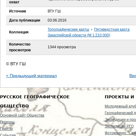
е
охват
Источник
ВТУ ГШ
с
Дата публикации
03.06.2016
ь
Топографические карты
›
Пятиверстная карта
Коллекция
Закаспийской области (М 1:210 000)
Количество
1344 просмотра
просмотров
© ВТУ ГШ
< Предыдущий материал
Ве
РУССКОЕ ГЕОГРАФИЧЕСКОЕ
ПРОЕКТЫ И
ОБЩЕСТВО
Молодежный клу
Географический д
Основной сайт Общества
Экспедиции и пр
Регионы
Экспедиции РГО
Гранты
Фотоконкурс "Сам
События