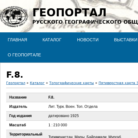
Jump to navigation
ГЕОПОРТАЛ
РУССКОГО ГЕОГРАФИЧЕСКОГО ОБЩ
ГЛАВНАЯ
КАТАЛОГ
НОВОСТИ
ВЫСТАВКИ
О ГЕОПОРТАЛЕ
F.8.
Геопортал
»
Каталог
»
Топографические карты
»
Пятиверстная карта З
В
Название
F.8.
ы
Издатель
Лит. Турк. Воен. Топ. Отдела
з
Год издания
датировано 1925
Масштаб
1 : 210 000
д
Территориальный
Туркменистан, Мары, Байрамали, Мургаб