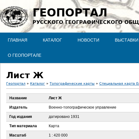
Jump to navigation
ГЕОПОРТАЛ
РУССКОГО ГЕОГРАФИЧЕСКОГО ОБЩ
ГЛАВНАЯ
КАТАЛОГ
НОВОСТИ
ВЫСТАВКИ
О ГЕОПОРТАЛЕ
Лист Ж
Геопортал
»
Каталог
»
Топографические карты
»
Специальная карта Ев
В
Название
Лист Ж
ы
Издатель
Военно-топографическое управление
з
Год издания
датировано 1931
Тип материала
Карта
д
Масштаб
1 : 420 000