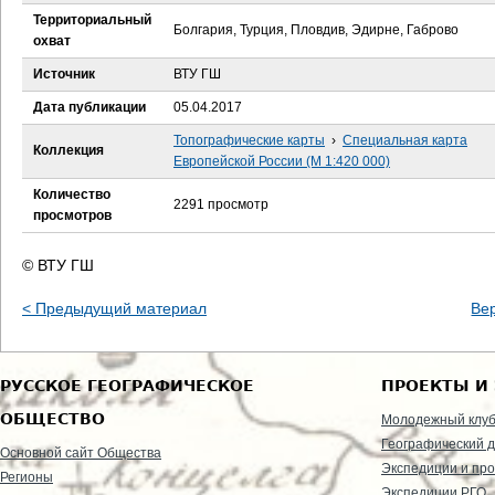
е
Территориальный
Болгария, Турция, Пловдив, Эдирне, Габрово
охват
с
Источник
ВТУ ГШ
ь
Дата публикации
05.04.2017
Топографические карты
›
Специальная карта
Коллекция
Европейской России (М 1:420 000)
Количество
2291 просмотр
просмотров
© ВТУ ГШ
< Предыдущий материал
Ве
РУССКОЕ ГЕОГРАФИЧЕСКОЕ
ПРОЕКТЫ И
ОБЩЕСТВО
Молодежный клу
Географический д
Основной сайт Общества
Экспедиции и пр
Регионы
Экспедиции РГО