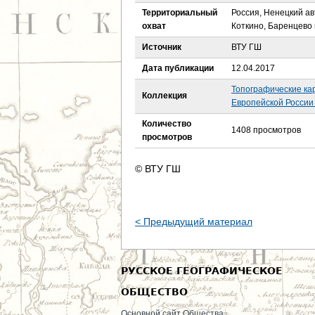
е
Территориальный
Россия, Ненецкий ав
охват
Коткино, Баренцево 
с
Источник
ВТУ ГШ
ь
Дата публикации
12.04.2017
Топографические ка
Коллекция
Европейской России 
Количество
1408 просмотров
просмотров
© ВТУ ГШ
< Предыдущий материал
РУССКОЕ ГЕОГРАФИЧЕСКОЕ
ОБЩЕСТВО
Основной сайт Общества