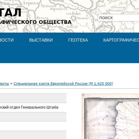
Jump to navigation
ТАЛ
ПОИСК
АФИЧЕСКОГО ОБЩЕСТВА
Форма
поиска
ВОСТИ
ВЫСТАВКИ
ГЕОТЕКА
КАРТОГРАФИЧЕ
карты
»
Специальная карта Европейской России (М 1:420 000)
ский отдел Генерального Штаба