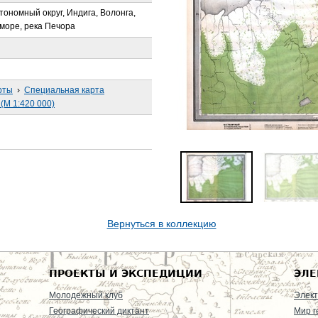
тономный округ, Индига, Волонга,
море, река Печора
рты
›
Специальная карта
(М 1:420 000)
Вернуться в коллекцию
ПРОЕКТЫ И ЭКСПЕДИЦИИ
ЭЛЕ
Молодежный клуб
Элект
Географический диктант
Мир г