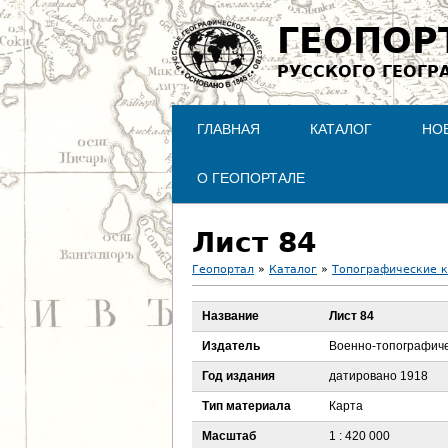
ГЕОПОР
РУССКОГО ГЕОГР
ГЛАВНАЯ
КАТАЛОГ
НО
О ГЕОПОРТАЛЕ
Лист 84
Геопортал
»
Каталог
»
Топографические 
В
Название
Лист 84
ы
Издатель
Военно-топографиче
з
Год издания
датировано 1918
Тип материала
Карта
д
Масштаб
1 : 420 000