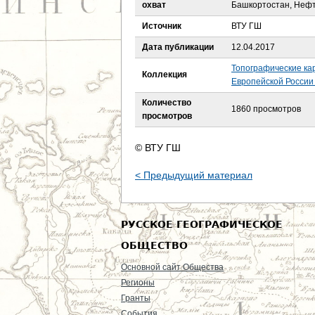
е
охват
Башкортостан, Нефт
Источник
ВТУ ГШ
с
Дата публикации
12.04.2017
ь
Топографические ка
Коллекция
Европейской России 
Количество
1860 просмотров
просмотров
© ВТУ ГШ
< Предыдущий материал
РУССКОЕ ГЕОГРАФИЧЕСКОЕ
ОБЩЕСТВО
Основной сайт Общества
Регионы
Гранты
События