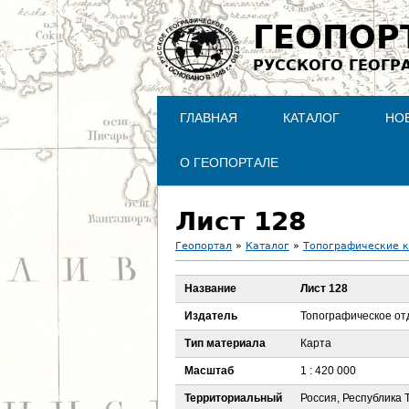
ГЕОПОР
РУССКОГО ГЕОГР
ГЛАВНАЯ
КАТАЛОГ
НО
О ГЕОПОРТАЛЕ
Лист 128
Геопортал
»
Каталог
»
Топографические 
В
Название
Лист 128
ы
Издатель
Топографическое от
з
Тип материала
Карта
Масштаб
1 : 420 000
д
Территориальный
Россия, Республика 