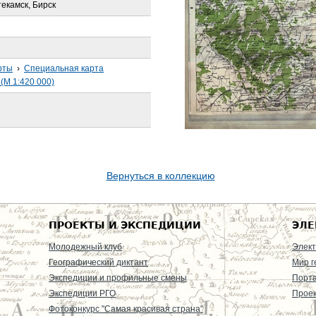
екамск, Бирск
рты
›
Специальная карта
(М 1:420 000)
Вернуться в коллекцию
ПРОЕКТЫ И ЭКСПЕДИЦИИ
ЭЛЕ
Молодежный клуб
Элект
Географический диктант
Мир г
Экспедиции и профильные смены
Порт
Экспедиции РГО
Проек
Фотоконкурс "Самая красивая страна"