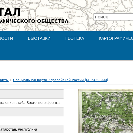
Jump to navigation
ТАЛ
ПОИСК
АФИЧЕСКОГО ОБЩЕСТВА
Форма
поиска
ВОСТИ
ВЫСТАВКИ
ГЕОТЕКА
КАРТОГРАФИЧЕ
карты
»
Специальная карта Европейской России (М 1:420 000)
деление штаба Восточного фронта
Татарстан, Республика