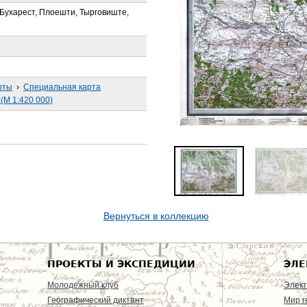
 Бухарест, Плоешти, Тырговиште,
рты
›
Специальная карта
(М 1:420 000)
Вернуться в коллекцию
ПРОЕКТЫ И ЭКСПЕДИЦИИ
ЭЛЕ
Молодежный клуб
Элект
Географический диктант
Мир г