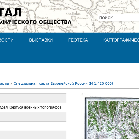
Jump to navigation
ТАЛ
ПОИСК
АФИЧЕСКОГО ОБЩЕСТВА
Форма
поиска
ВОСТИ
ВЫСТАВКИ
ГЕОТЕКА
КАРТОГРАФИЧЕ
карты
»
Специальная карта Европейской России (М 1:420 000)
тдел Корпуса военных топографов