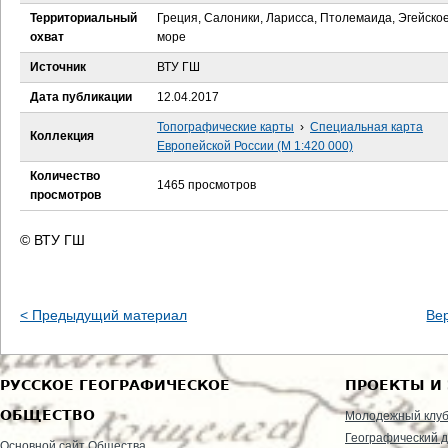
е
Территориальный
Греция, Салоники, Ларисса, Птолемаида, Эгейско
охват
море
с
Источник
ВТУ ГШ
ь
Дата публикации
12.04.2017
Топографические карты
›
Специальная карта
Коллекция
Европейской России (М 1:420 000)
Количество
1465 просмотров
просмотров
© ВТУ ГШ
< Предыдущий материал
Ве
РУССКОЕ ГЕОГРАФИЧЕСКОЕ
ПРОЕКТЫ И
ОБЩЕСТВО
Молодежный клу
Географический д
Основной сайт Общества