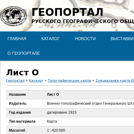
Jump to navigation
ГЕОПОРТАЛ
РУССКОГО ГЕОГРАФИЧЕСКОГО ОБЩ
ГЛАВНАЯ
КАТАЛОГ
НОВОСТИ
ВЫСТАВКИ
О ГЕОПОРТАЛЕ
Лист О
Геопортал
»
Каталог
»
Топографические карты
»
Специальная карта Ев
В
Название
Лист О
ы
Издатель
Военно-топографический отдел Генерального Шт
з
Год издания
датировано 1915
Тип материала
Карта
д
Масштаб
1 : 420 000