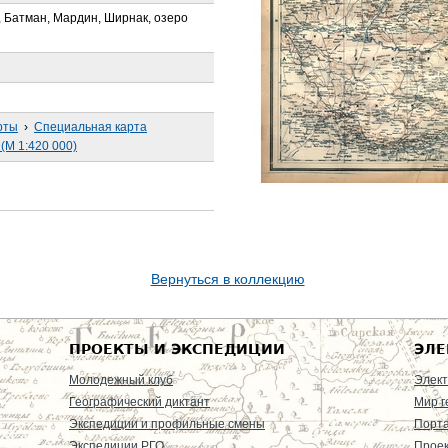
, Батман, Мардин, Ширнак, озеро
рты
›
Специальная карта
(М 1:420 000)
Вернуться в коллекцию
ПРОЕКТЫ И ЭКСПЕДИЦИИ
ЭЛЕ
Молодежный клуб
Элект
Географический диктант
Мир г
Экспедиции и профильные смены
Порт
Экспедиции РГО
Проек