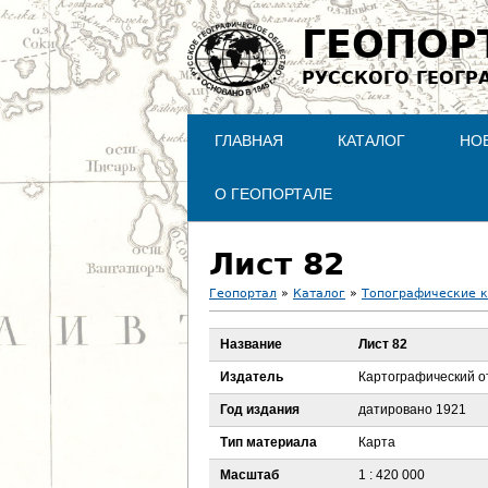
ГЕОПОР
РУССКОГО ГЕОГР
ГЛАВНАЯ
КАТАЛОГ
НО
О ГЕОПОРТАЛЕ
Лист 82
Геопортал
»
Каталог
»
Топографические 
В
Название
Лист 82
ы
Издатель
Картографический о
з
Год издания
датировано 1921
Тип материала
Карта
д
Масштаб
1 : 420 000