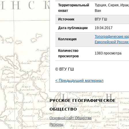
е
Территориальный
Турция, Сирия, Ирак
охват
Ван
с
Источник
ВТУ ГШ
ь
Дата публикации
19.04.2017
Топографические ка
Коллекция
Европейской России 
Количество
1383 просмотра
просмотров
© ВТУ ГШ
< Предыдущий материал
РУССКОЕ ГЕОГРАФИЧЕСКОЕ
ОБЩЕСТВО
Основной сайт Общества
Регионы