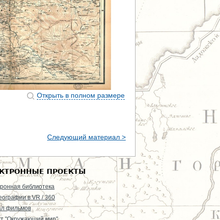
Открыть в полном размере
Следующий материал >
КТРОННЫЕ ПРОЕКТЫ
ронная библиотека
еографии в VR / 360
ал фильмов
т "Окружающий мир"