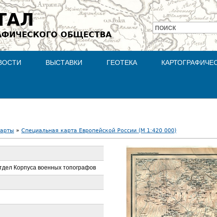
Jump to navigation
ТАЛ
ПОИСК
АФИЧЕСКОГО ОБЩЕСТВА
Форма
поиска
ВОСТИ
ВЫСТАВКИ
ГЕОТЕКА
КАРТОГРАФИЧЕ
карты
»
Специальная карта Европейской России (М 1:420 000)
тдел Корпуса военных топографов