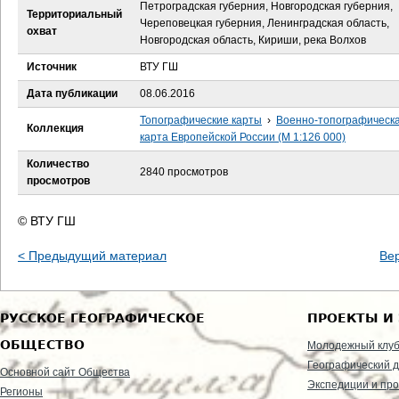
е
Петроградская губерния, Новгородская губерния,
Территориальный
Череповецкая губерния, Ленинградская область,
охват
с
Новгородская область, Кириши, река Волхов
Источник
ВТУ ГШ
ь
Дата публикации
08.06.2016
Топографические карты
›
Военно-топографическ
Коллекция
карта Европейской России (М 1:126 000)
Количество
2840 просмотров
просмотров
© ВТУ ГШ
< Предыдущий материал
Ве
РУССКОЕ ГЕОГРАФИЧЕСКОЕ
ПРОЕКТЫ И
ОБЩЕСТВО
Молодежный клу
Географический д
Основной сайт Общества
Экспедиции и пр
Регионы