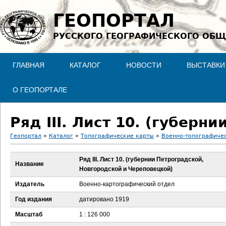
Jump to navigation
ГЕОПОРТАЛ
РУССКОГО ГЕОГРАФИЧЕСКОГО ОБЩ
ГЛАВНАЯ
КАТАЛОГ
НОВОСТИ
ВЫСТАВКИ
О ГЕОПОРТАЛЕ
Геопортал
»
Каталог
»
Топографические карты
»
Военно-топографичес
В
Ряд III. Лист 10. (губернии Петроградской,
Название
Новгородской и Череповецкой)
ы
Издатель
Военно-картографический отдел
з
Год издания
датировано 1919
д
Масштаб
1 : 126 000