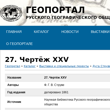
Jump to navigation
ГЕОПОРТАЛ
РУССКОГО ГЕОГРАФИЧЕСКОГО ОБЩ
ГЛАВНАЯ
КАТАЛОГ
НОВОСТИ
ВЫСТАВКИ
О ГЕОПОРТАЛЕ
27. Чертёж XXV
Геопортал
»
Каталог
»
Выставки и специальные проекты
»
Дуга Струв
В
Название
27. Чертёж XXV
ы
Авторы
Ф. Г. В. Струве
з
Год издания
датировано 1861
Научная библиотека Русского географического
д
Источник
общества