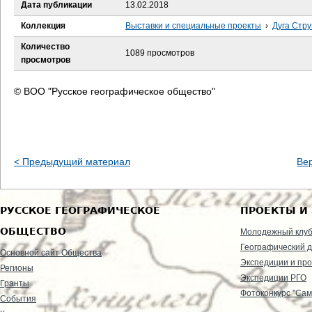
е
Дата публикации
13.02.2018
Коллекция
Выставки и специальные проекты
›
Дуга Стру
с
Количество
1089 просмотров
ь
просмотров
© ВОО "Русское географическое общество"
< Предыдущий материал
Ве
РУССКОЕ ГЕОГРАФИЧЕСКОЕ
ПРОЕКТЫ И
ОБЩЕСТВО
Молодежный клу
Географический д
Основной сайт Общества
Экспедиции и пр
Регионы
Экспедиции РГО
Гранты
Фотоконкурс "Сам
События