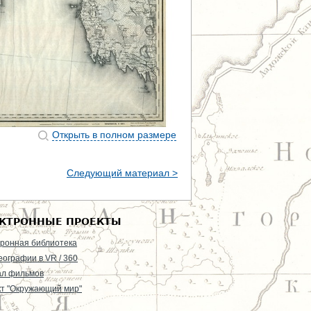
Открыть в полном размере
Следующий материал >
КТРОННЫЕ ПРОЕКТЫ
ронная библиотека
еографии в VR / 360
ал фильмов
т "Окружающий мир"