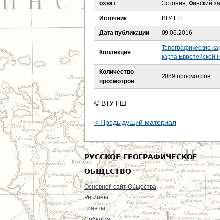
е
охват
Эстония, Финский за
Источник
ВТУ ГШ
с
Дата публикации
09.06.2016
ь
Топографические ка
Коллекция
карта Европейской Р
Количество
2089 просмотров
просмотров
© ВТУ ГШ
< Предыдущий материал
РУССКОЕ ГЕОГРАФИЧЕСКОЕ
ОБЩЕСТВО
Основной сайт Общества
Регионы
Гранты
События