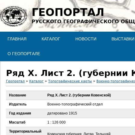
Jump to navigation
ГЕОПОРТАЛ
РУССКОГО ГЕОГРАФИЧЕСКОГО ОБЩ
ГЛАВНАЯ
КАТАЛОГ
НОВОСТИ
ВЫСТАВКИ
О ГЕОПОРТАЛЕ
Ряд X. Лист 2. (губернии
Геопортал
»
Каталог
»
Топографические карты
»
Военно-топографичес
В
Название
Ряд X. Лист 2. (губернии Ковенской)
ы
Издатель
Военно-топографический отдел
з
Год издания
датировано 1915
Масштаб
1 : 126 000
д
Территориальный
Ковенская губерния, Литва, Тельшяй