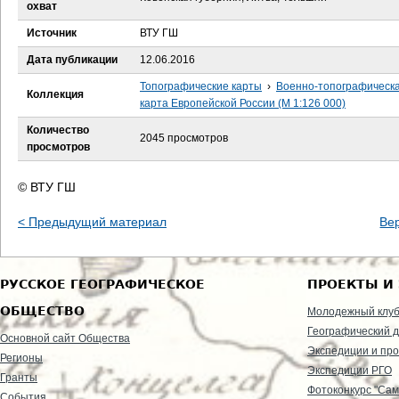
е
охват
Источник
ВТУ ГШ
с
Дата публикации
12.06.2016
ь
Топографические карты
›
Военно-топографическ
Коллекция
карта Европейской России (М 1:126 000)
Количество
2045 просмотров
просмотров
© ВТУ ГШ
< Предыдущий материал
Ве
РУССКОЕ ГЕОГРАФИЧЕСКОЕ
ПРОЕКТЫ И
ОБЩЕСТВО
Молодежный клу
Географический д
Основной сайт Общества
Экспедиции и пр
Регионы
Экспедиции РГО
Гранты
Фотоконкурс "Сам
События