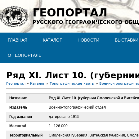
Jump to navigation
ГЕОПОРТАЛ
РУССКОГО ГЕОГРАФИЧЕСКОГО ОБЩ
ГЛАВНАЯ
КАТАЛОГ
НОВОСТИ
ВЫСТАВКИ
О ГЕОПОРТАЛЕ
Ряд XI. Лист 10. (губерн
Геопортал
»
Каталог
»
Топографические карты
»
Военно-топографичес
В
Название
Ряд XI. Лист 10. (губернии Смоленской и Витебск
ы
Издатель
Военно-топографический отдел
з
Год издания
датировано 1915
Масштаб
1 : 126 000
д
Территориальный
Смоленская губерния, Витебская губерния, Смоле