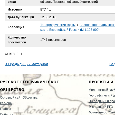
е
охват
область, Тверская область, Жарковский
Источник
ВТУ ГШ
с
Дата публикации
12.06.2016
ь
Топографические карты
›
Военно-топографическ
Коллекция
карта Европейской России (М 1:126 000)
Количество
1747 просмотров
просмотров
© ВТУ ГШ
< Предыдущий материал
Ве
РУССКОЕ ГЕОГРАФИЧЕСКОЕ
ПРОЕКТЫ И
ОБЩЕСТВО
Молодежный клу
Географический д
Основной сайт Общества
Экспедиции и пр
Регионы
Экспедиции РГО
Гранты
Фотоконкурс "Сам
События