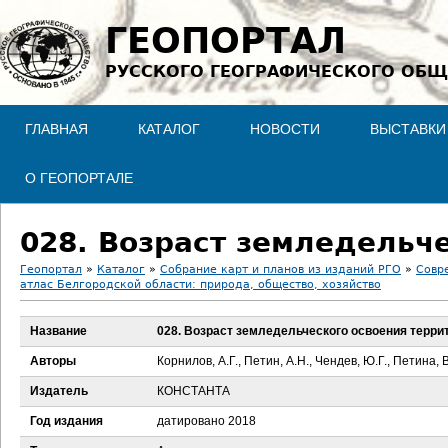
Jump to navigation
ГЕОПОРТАЛ
РУССКОГО ГЕОГРАФИЧЕСКОГО ОБЩ
ГЛАВНАЯ
КАТАЛОГ
НОВОСТИ
ВЫСТАВКИ
О ГЕОПОРТАЛЕ
028. Возраст земледельч
Геопортал
»
Каталог
»
Собрание карт и планов из изданий РГО
»
Совр
атлас Белгородской области: природа, общество, хозяйство
В
Название
028. Возраст земледельческого освоения терри
ы
Авторы
Корнилов, А.Г., Петин, А.Н., Чендев, Ю.Г., Петина, 
з
Издатель
КОНСТАНТА
д
Год издания
датировано 2018