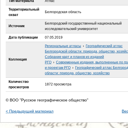
Тип материала
Атлас
е
Территориальный
Белгородская область
с
охват
Белгородский государственный национальный
ь
Источник
исследовательский университет
Дата публикации
07.05.2019
Региональные атласы
›
Географический атлас
Белгородской области: природа, общество, хозяйс
Собрание карт и планов из изданий
Коллекция
РГО
›
Современные издания, выполненные по гр
и проектам РГО
›
Географический атлас Белгоро
области: природа, общество, хозяйство
Количество
1872 просмотра
просмотров
© ВОО "Русское географическое общество"
< Предыдущий материал
Ве