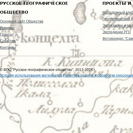
РУССКОЕ ГЕОГРАФИЧЕСКОЕ
ПРОЕКТЫ И
ОБЩЕСТВО
Молодежный клу
Географический д
Основной сайт Общества
Экспедиции и пр
Регионы
Экспедиции РГО
Гранты
Фотоконкурс "Сам
События
Контакты
© ВОО "Русское географическое общество", 2013-2026 г.
Условия использования материалов
Политика защиты и обработки персонал