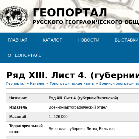
Jump to navigation
ГЕОПОРТАЛ
РУССКОГО ГЕОГРАФИЧЕСКОГО ОБЩ
ГЛАВНАЯ
КАТАЛОГ
НОВОСТИ
ВЫСТАВКИ
О ГЕОПОРТАЛЕ
Ряд XIII. Лист 4. (губерн
Геопортал
»
Каталог
»
Топографические карты
»
Военно-топографичес
В
Название
Ряд XIII. Лист 4. (губернии Виленской)
ы
Издатель
Военно-картографический отдел
з
Масштаб
1 : 126 000
Территориальный
д
Виленская губерния, Литва, Вильнюс
охват