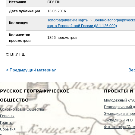
е
Источник
ВТУ ГШ
Дата публикации
13.06.2016
с
Топографические карты
›
Военно-топографическ
Коллекция
ь
карта Европейской России (М 1:126 000)
Количество
1856 просмотров
просмотров
© ВТУ ГШ
< Предыдущий материал
Ве
РУССКОЕ ГЕОГРАФИЧЕСКОЕ
ПРОЕКТЫ И
ОБЩЕСТВО
Молодежный клу
Географический д
Основной сайт Общества
Экспедиции и пр
Регионы
Экспедиции РГО
Гранты
Фотоконкурс "Сам
События