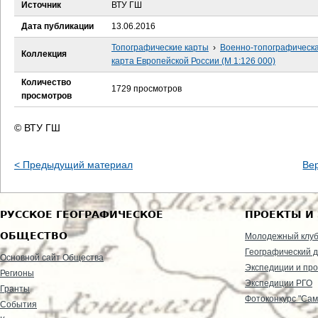
е
Источник
ВТУ ГШ
Дата публикации
13.06.2016
с
Топографические карты
›
Военно-топографическ
Коллекция
ь
карта Европейской России (М 1:126 000)
Количество
1729 просмотров
просмотров
© ВТУ ГШ
< Предыдущий материал
Ве
РУССКОЕ ГЕОГРАФИЧЕСКОЕ
ПРОЕКТЫ И
ОБЩЕСТВО
Молодежный клу
Географический д
Основной сайт Общества
Экспедиции и пр
Регионы
Экспедиции РГО
Гранты
Фотоконкурс "Сам
События