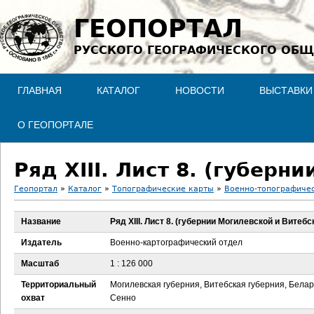
Jump to navigation
ГЕОПОРТАЛ
РУССКОГО ГЕОГРАФИЧЕСКОГО ОБЩ
ГЛАВНАЯ
КАТАЛОГ
НОВОСТИ
ВЫСТАВКИ
О ГЕОПОРТАЛЕ
Ряд XIII. Лист 8. (губерн
Геопортал
»
Каталог
»
Топографические карты
»
Военно-топографичес
В
Название
Ряд XIII. Лист 8. (губернии Могилевской и Витебс
ы
Издатель
Военно-картографический отдел
з
Масштаб
1 : 126 000
Территориальный
Могилевская губерния, Витебская губерния, Белар
д
охват
Сенно