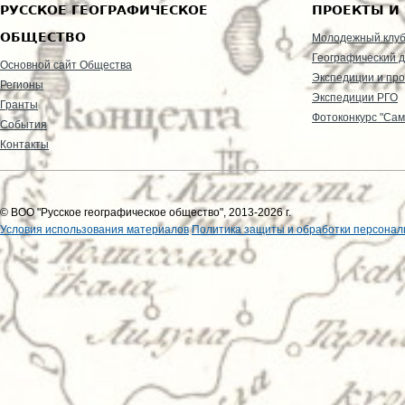
РУССКОЕ ГЕОГРАФИЧЕСКОЕ
ПРОЕКТЫ И
ОБЩЕСТВО
Молодежный клу
Географический д
Основной сайт Общества
Экспедиции и пр
Регионы
Экспедиции РГО
Гранты
Фотоконкурс "Сам
События
Контакты
© ВОО "Русское географическое общество", 2013-2026 г.
Условия использования материалов
Политика защиты и обработки персонал