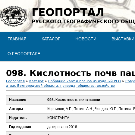
Jump to navigation
ГЕОПОРТАЛ
РУССКОГО ГЕОГРАФИЧЕСКОГО ОБЩ
ГЛАВНАЯ
КАТАЛОГ
НОВОСТИ
ВЫСТАВКИ
О ГЕОПОРТАЛЕ
098. Кислотность почв п
Геопортал
»
Каталог
»
Собрание карт и планов из изданий РГО
»
Совр
атлас Белгородской области: природа, общество, хозяйство
В
Название
098. Кислотность почв пашни
ы
Авторы
Корнилов, А.Г., Петин, А.Н., Чендев, Ю.Г., Петина, 
з
Издатель
КОНСТАНТА
д
Год издания
датировано 2018