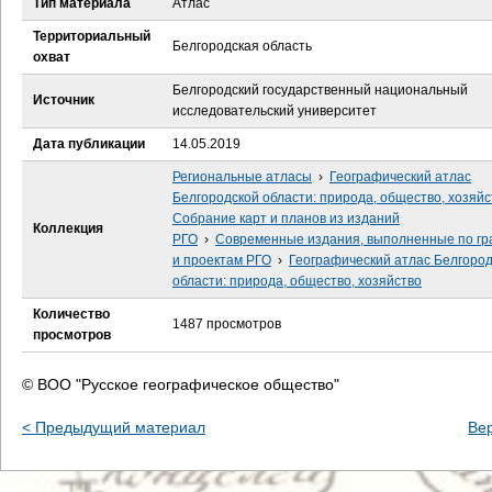
Тип материала
Атлас
е
Территориальный
Белгородская область
с
охват
Белгородский государственный национальный
ь
Источник
исследовательский университет
Дата публикации
14.05.2019
Региональные атласы
›
Географический атлас
Белгородской области: природа, общество, хозяйс
Собрание карт и планов из изданий
Коллекция
РГО
›
Современные издания, выполненные по гр
и проектам РГО
›
Географический атлас Белгоро
области: природа, общество, хозяйство
Количество
1487 просмотров
просмотров
© ВОО "Русское географическое общество"
< Предыдущий материал
Ве