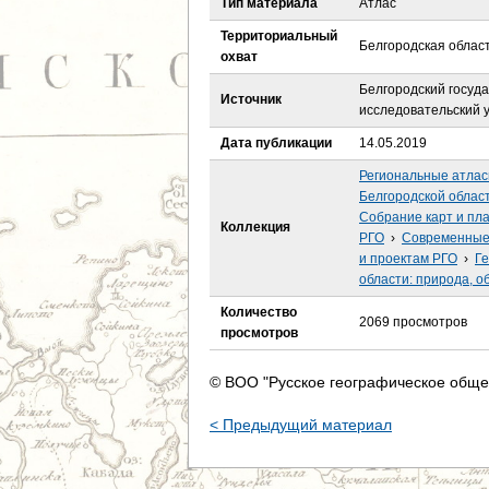
Тип материала
Атлас
е
Территориальный
Белгородская облас
с
охват
Белгородский госуд
ь
Источник
исследовательский 
Дата публикации
14.05.2019
Региональные атла
Белгородской област
Собрание карт и пл
Коллекция
РГО
›
Современные 
и проектам РГО
›
Ге
области: природа, о
Количество
2069 просмотров
просмотров
© ВОО "Русское географическое обще
< Предыдущий материал