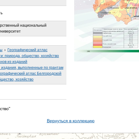
ть
арственный национальный
университет
сы
›
Географический атлас
и: природа, общество, хозяйство
анов из изданий
издания, выполненные по грантам
ографический атлас Белгородской
бщество, хозяйство
ство"
Вернуться в коллекцию