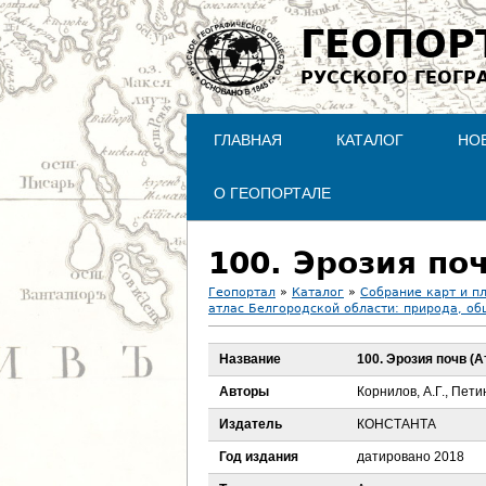
ГЕОПОР
РУССКОГО ГЕОГР
ГЛАВНАЯ
КАТАЛОГ
НО
О ГЕОПОРТАЛЕ
100. Эрозия поч
Геопортал
»
Каталог
»
Собрание карт и п
атлас Белгородской области: природа, об
В
Название
100. Эрозия почв (Ат
ы
Авторы
Корнилов, А.Г., Петин
з
Издатель
КОНСТАНТА
д
Год издания
датировано 2018