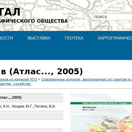
Jump to navigation
ТАЛ
ПОИСК
АФИЧЕСКОГО ОБЩЕСТВА
Форма
поиска
ВОСТИ
ВЫСТАВКИ
ГЕОТЕКА
КАРТОГРАФИЧЕ
в (Атлас..., 2005)
ланов из изданий РГО
»
Современные издания, выполненные по грантам и
щество, хозяйство
лас..., 2005)
, А.Н., Чендев, Ю.Г., Петина, В.И.