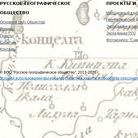
РУССКОЕ ГЕОГРАФИЧЕСКОЕ
ПРОЕКТЫ И
ОБЩЕСТВО
Молодежный клу
Географический д
Основной сайт Общества
Экспедиции и пр
Регионы
Экспедиции РГО
Гранты
Фотоконкурс "Сам
События
Контакты
© ВОО "Русское географическое общество", 2013-2026 г.
Условия использования материалов
Политика защиты и обработки персонал