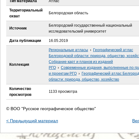
Тип материала
Атлас
е
Территориальный
Белгородская область
с
охват
Белгородский государственный национальный
ь
Источник
исследовательский университет
Дата публикации
16.05.2019
Региональные атласы
›
Географический атлас
Белгородской области: природа, общество, хозяйс
Собрание карт и планов из изданий
Коллекция
РГО
›
Современные издания, выполненные по гр
и проектам РГО
›
Географический атлас Белгоро
области: природа, общество, хозяйство
Количество
1133 просмотра
просмотров
© ВОО "Русское географическое общество"
< Предыдущий материал
Ве