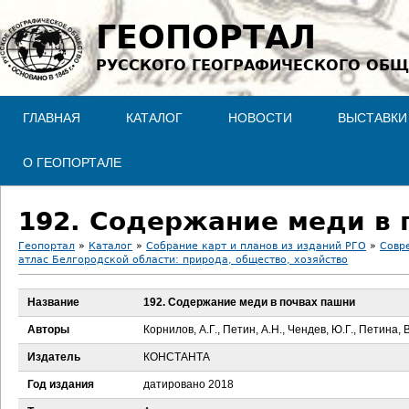
Jump to navigation
ГЕОПОРТАЛ
РУССКОГО ГЕОГРАФИЧЕСКОГО ОБЩ
ГЛАВНАЯ
КАТАЛОГ
НОВОСТИ
ВЫСТАВКИ
О ГЕОПОРТАЛЕ
192. Содержание меди в 
Геопортал
»
Каталог
»
Собрание карт и планов из изданий РГО
»
Совр
атлас Белгородской области: природа, общество, хозяйство
В
Название
192. Содержание меди в почвах пашни
ы
Авторы
Корнилов, А.Г., Петин, А.Н., Чендев, Ю.Г., Петина, 
з
Издатель
КОНСТАНТА
д
Год издания
датировано 2018