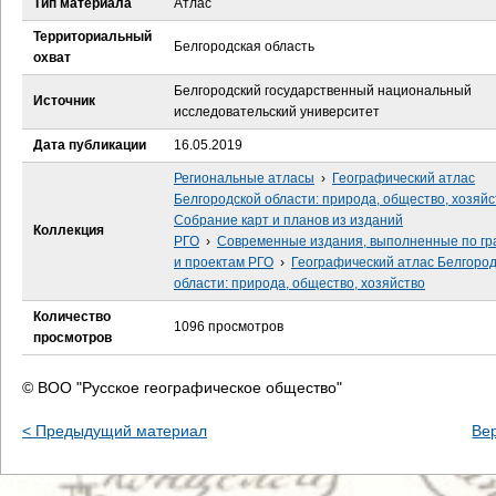
Тип материала
Атлас
е
Территориальный
Белгородская область
с
охват
Белгородский государственный национальный
ь
Источник
исследовательский университет
Дата публикации
16.05.2019
Региональные атласы
›
Географический атлас
Белгородской области: природа, общество, хозяйс
Собрание карт и планов из изданий
Коллекция
РГО
›
Современные издания, выполненные по гр
и проектам РГО
›
Географический атлас Белгоро
области: природа, общество, хозяйство
Количество
1096 просмотров
просмотров
© ВОО "Русское географическое общество"
< Предыдущий материал
Ве