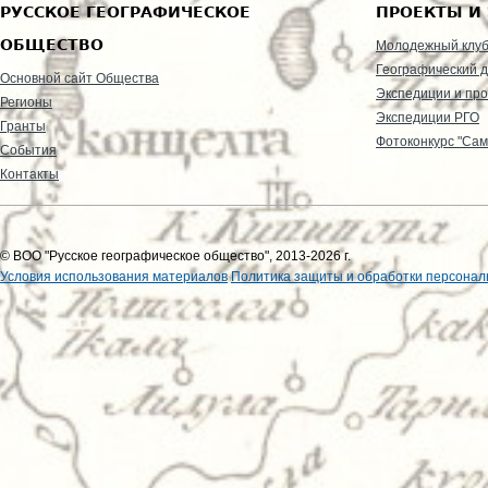
РУССКОЕ ГЕОГРАФИЧЕСКОЕ
ПРОЕКТЫ И
ОБЩЕСТВО
Молодежный клу
Географический д
Основной сайт Общества
Экспедиции и пр
Регионы
Экспедиции РГО
Гранты
Фотоконкурс "Сам
События
Контакты
© ВОО "Русское географическое общество", 2013-2026 г.
Условия использования материалов
Политика защиты и обработки персонал