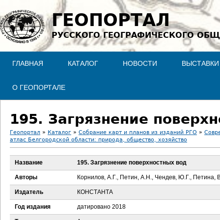
Jump to navigation
ГЕОПОРТАЛ
РУССКОГО ГЕОГРАФИЧЕСКОГО ОБЩ
ГЛАВНАЯ
КАТАЛОГ
НОВОСТИ
ВЫСТАВКИ
О ГЕОПОРТАЛЕ
195. Загрязнение поверх
Геопортал
»
Каталог
»
Собрание карт и планов из изданий РГО
»
Совр
атлас Белгородской области: природа, общество, хозяйство
В
Название
195. Загрязнение поверхностных вод
ы
Авторы
Корнилов, А.Г., Петин, А.Н., Чендев, Ю.Г., Петина, 
з
Издатель
КОНСТАНТА
д
Год издания
датировано 2018