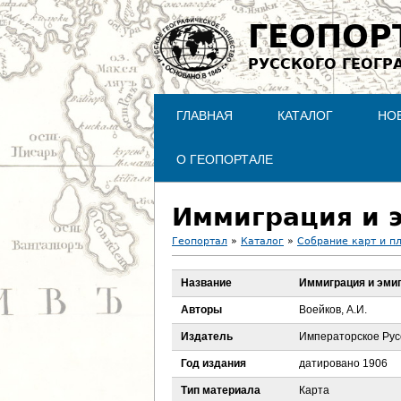
ГЕОПОР
РУССКОГО ГЕОГР
ГЛАВНАЯ
КАТАЛОГ
НО
О ГЕОПОРТАЛЕ
Иммиграция и 
Геопортал
»
Каталог
»
Собрание карт и п
В
Название
Иммиграция и эми
ы
Авторы
Воейков, А.И.
з
Издатель
Императорское Рус
Год издания
датировано 1906
д
Тип материала
Карта