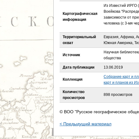
е
Из Известий ИРГО (Т.
Воейкова "Распред
Картографическая
с
зависимости от пр
информация
человека (с 3-мя ч
ь
Территориальный
Евразия, Африка, А
охват
Южная Америка, Тих
Научная библиотека
Источник
общества
Дата публикации
13.06.2019
Собрание карт и пл
Коллекция
карт и планов из И
Количество
898 просмотров
просмотров
© ВОО "Русское географическое обще
< Предыдущий материал