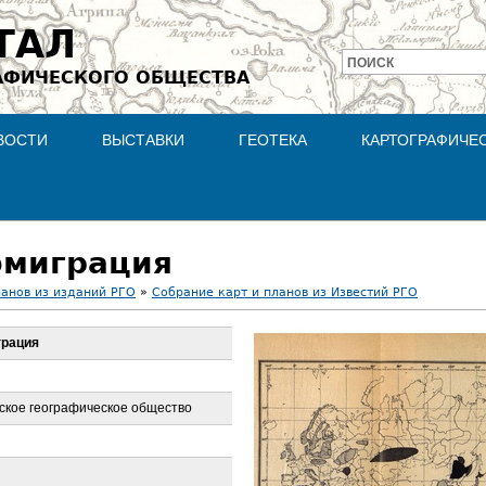
Jump to navigation
ТАЛ
ПОИСК
АФИЧЕСКОГО ОБЩЕСТВА
Форма
поиска
ВОСТИ
ВЫСТАВКИ
ГЕОТЕКА
КАРТОГРАФИЧЕ
эмиграция
ланов из изданий РГО
»
Собрание карт и планов из Известий РГО
грация
ское географическое общество