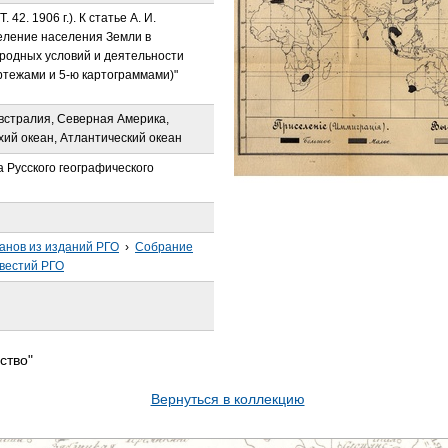
 42. 1906 г.). К статье А. И.
еление населения Земли в
иродных условий и деятельности
ертежами и 5-ю картограммами)"
встралия, Северная Америка,
ий океан, Атлантический океан
 Русского географического
анов из изданий РГО
›
Собрание
звестий РГО
ство"
Вернуться в коллекцию