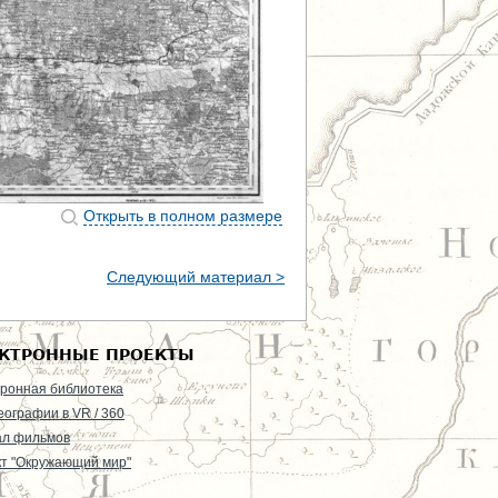
Открыть в полном размере
Следующий материал >
КТРОННЫЕ ПРОЕКТЫ
ронная библиотека
еографии в VR / 360
ал фильмов
т "Окружающий мир"