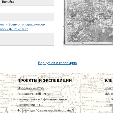
, Вилейка
рты
›
Военно-топографическая
оссии (М 1:126 000)
Вернуться в коллекцию
ПРОЕКТЫ И ЭКСПЕДИЦИИ
ЭЛЕ
Молодежный клуб
Элект
Географический диктант
Мир г
Экспедиции и профильные смены
Порт
Экспедиции РГО
Проек
Фотоконкурс "Самая красивая страна"