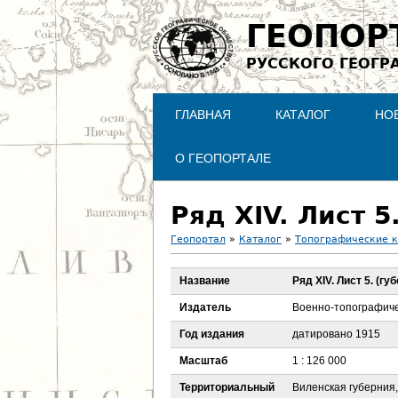
ГЕОПОР
РУССКОГО ГЕОГР
ГЛАВНАЯ
КАТАЛОГ
НО
О ГЕОПОРТАЛЕ
Ряд XIV. Лист 
Геопортал
»
Каталог
»
Топографические 
В
Название
Ряд XIV. Лист 5. (г
ы
Издатель
Военно-топографиче
з
Год издания
датировано 1915
Масштаб
1 : 126 000
д
Территориальный
Виленская губерния,