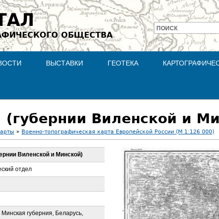
Jump to navigation
ТАЛ
ПОИСК
АФИЧЕСКОГО ОБЩЕСТВА
Форма
поиска
ВОСТИ
ВЫСТАВКИ
ГЕОТЕКА
КАРТОГРАФИЧЕ
5. (губернии Виленской и М
карты
»
Военно-топографическая карта Европейской России (М 1:126 000)
убернии Виленской и Минской)
ский отдел
 Минская губерния, Беларусь,