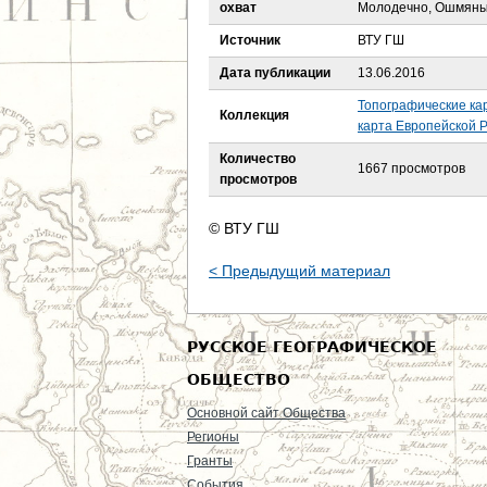
е
охват
Молодечно, Ошмяны
Источник
ВТУ ГШ
с
Дата публикации
13.06.2016
ь
Топографические ка
Коллекция
карта Европейской Р
Количество
1667 просмотров
просмотров
© ВТУ ГШ
< Предыдущий материал
РУССКОЕ ГЕОГРАФИЧЕСКОЕ
ОБЩЕСТВО
Основной сайт Общества
Регионы
Гранты
События