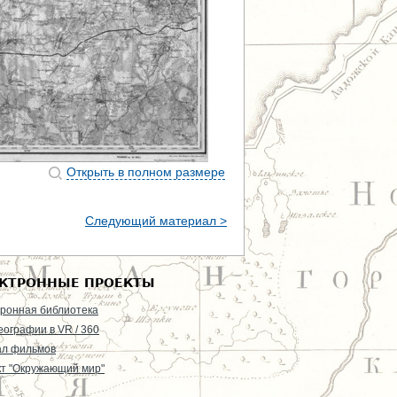
Открыть в полном размере
Следующий материал >
КТРОННЫЕ ПРОЕКТЫ
ронная библиотека
еографии в VR / 360
ал фильмов
т "Окружающий мир"