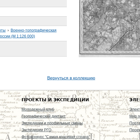
рты
›
Военно-топографическая
оссии (М 1:126 000)
Вернуться в коллекцию
ПРОЕКТЫ И ЭКСПЕДИЦИИ
ЭЛЕ
Молодежный клуб
Элект
Географический диктант
Мир г
Экспедиции и профильные смены
Порт
Экспедиции РГО
Проек
Фотоконкурс "Самая красивая страна"