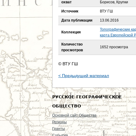
е
охват
Борисов, Крупки
Источник
ВТУ ГШ
с
Дата публикации
13.06.2016
ь
Топографические ка
Коллекция
карта Европейской Р
Количество
1652 просмотра
просмотров
© ВТУ ГШ
< Предыдущий материал
РУССКОЕ ГЕОГРАФИЧЕСКОЕ
ОБЩЕСТВО
Основной сайт Общества
Регионы
Гранты
События