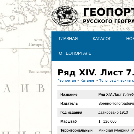
ГЕОПОР
РУССКОГО ГЕОГР
ГЛАВНАЯ
КАТАЛОГ
НО
О ГЕОПОРТАЛЕ
Ряд XIV. Лист 
Геопортал
»
Каталог
»
Топографические 
В
Название
Ряд XIV. Лист 7. (г
ы
Издатель
Военно-топографиче
з
Год издания
датировано 1913
Масштаб
1 : 126 000
д
Территориальный
Минская губерния, М