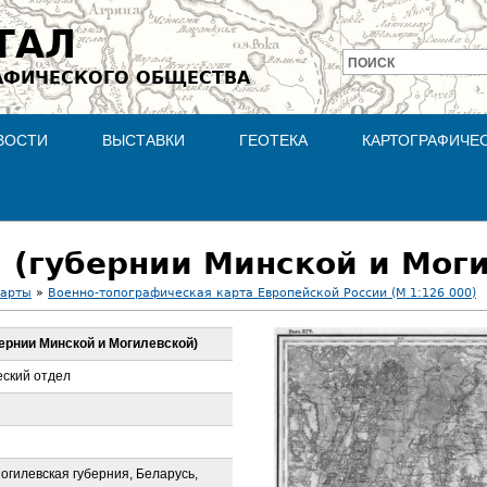
Jump to navigation
ТАЛ
ПОИСК
АФИЧЕСКОГО ОБЩЕСТВА
Форма
поиска
ВОСТИ
ВЫСТАВКИ
ГЕОТЕКА
КАРТОГРАФИЧЕ
7. (губернии Минской и Мог
карты
»
Военно-топографическая карта Европейской России (М 1:126 000)
убернии Минской и Могилевской)
ский отдел
огилевская губерния, Беларусь,