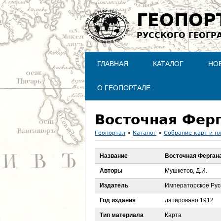
ГЕОПОР
РУССКОГО ГЕОГР
ГЛАВНАЯ
КАТАЛОГ
НО
О ГЕОПОРТАЛЕ
Восточная Фер
Геопортал
»
Каталог
»
Собрание карт и п
В
Название
Восточная Ферган
ы
Авторы
Мушкетов, Д.И.
з
Издатель
Императорское Рус
Год издания
датировано 1912
д
Тип материала
Карта