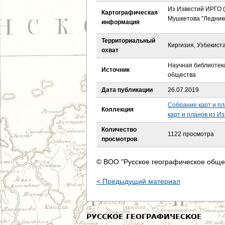
е
Из Известий ИРГО (Т.
Картографическая
Мушкетова "Ледник
информация
с
Территориальный
ь
Киргизия, Узбекист
охват
Научная библиотека
Источник
общества
Дата публикации
26.07.2019
Собрание карт и пл
Коллекция
карт и планов из И
Количество
1122 просмотра
просмотров
© ВОО "Русское географическое обще
< Предыдущий материал
РУССКОЕ ГЕОГРАФИЧЕСКОЕ