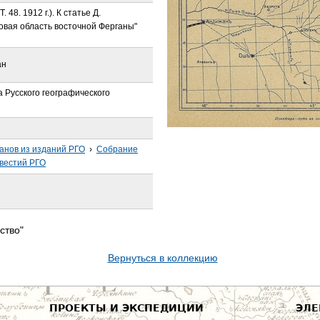
 48. 1912 г.). К статье Д.
овая область восточной Ферганы"
ан
 Русского географического
анов из изданий РГО
›
Собрание
звестий РГО
ство"
Вернуться в коллекцию
ПРОЕКТЫ И ЭКСПЕДИЦИИ
ЭЛЕ