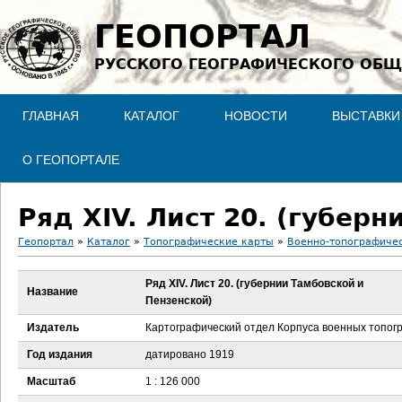
Jump to navigation
ГЕОПОРТАЛ
РУССКОГО ГЕОГРАФИЧЕСКОГО ОБЩ
ГЛАВНАЯ
КАТАЛОГ
НОВОСТИ
ВЫСТАВКИ
О ГЕОПОРТАЛЕ
Ряд XIV. Лист 20. (губер
Геопортал
»
Каталог
»
Топографические карты
»
Военно-топографичес
В
Ряд XIV. Лист 20. (губернии Тамбовской и
Название
Пензенской)
ы
Издатель
Картографический отдел Корпуса военных топог
з
Год издания
датировано 1919
д
Масштаб
1 : 126 000