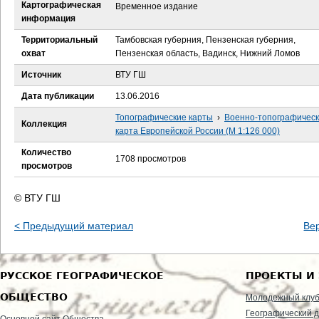
е
Картографическая
Временное издание
информация
с
Территориальный
Тамбовская губерния, Пензенская губерния,
охват
Пензенская область, Вадинск, Нижний Ломов
ь
Источник
ВТУ ГШ
Дата публикации
13.06.2016
Топографические карты
›
Военно-топографичес
Коллекция
карта Европейской России (М 1:126 000)
Количество
1708 просмотров
просмотров
© ВТУ ГШ
< Предыдущий материал
Ве
РУССКОЕ ГЕОГРАФИЧЕСКОЕ
ПРОЕКТЫ И
ОБЩЕСТВО
Молодежный клу
Географический д
Основной сайт Общества