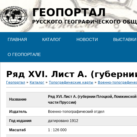
Jump to navigation
ГЕОПОРТАЛ
РУССКОГО ГЕОГРАФИЧЕСКОГО ОБЩ
ГЛАВНАЯ
КАТАЛОГ
НОВОСТИ
ВЫСТАВКИ
О ГЕОПОРТАЛЕ
Геопортал
»
Каталог
»
Топографические карты
»
Военно-топографичес
В
Ряд XVI. Лист А. (губернии Плоцкой, Ломжинской
Название
части Пруссии)
ы
Издатель
Военно-топографический отдел
з
Год издания
датировано 1912
д
Масштаб
1 : 126 000