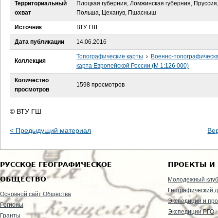
е
Территориальный
Плоцкая губерния, Ломжинская губерния, Пруссия
охват
Польша, Цеханув, Пшасныш
с
Источник
ВТУ ГШ
ь
Дата публикации
14.06.2016
Топографические карты
›
Военно-топографическ
Коллекция
карта Европейской России (М 1:126 000)
Количество
1598 просмотров
просмотров
© ВТУ ГШ
< Предыдущий материал
Ве
РУССКОЕ ГЕОГРАФИЧЕСКОЕ
ПРОЕКТЫ И
ОБЩЕСТВО
Молодежный клу
Географический д
Основной сайт Общества
Экспедиции и пр
Регионы
Экспедиции РГО
Гранты