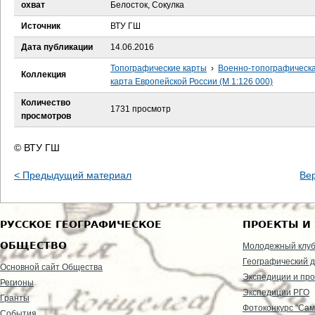
е
охват
Белосток, Сокулка
Источник
ВТУ ГШ
с
Дата публикации
14.06.2016
ь
Топографические карты
›
Военно-топографическ
Коллекция
карта Европейской России (М 1:126 000)
Количество
1731 просмотр
просмотров
© ВТУ ГШ
< Предыдущий материал
Ве
РУССКОЕ ГЕОГРАФИЧЕСКОЕ
ПРОЕКТЫ И
ОБЩЕСТВО
Молодежный клу
Географический д
Основной сайт Общества
Экспедиции и пр
Регионы
Экспедиции РГО
Гранты
Фотоконкурс "Сам
События