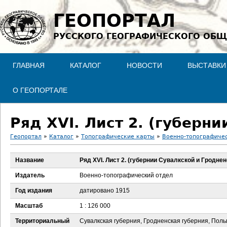
Jump to navigation
ГЕОПОРТАЛ
РУССКОГО ГЕОГРАФИЧЕСКОГО ОБЩ
ГЛАВНАЯ
КАТАЛОГ
НОВОСТИ
ВЫСТАВКИ
О ГЕОПОРТАЛЕ
Ряд XVI. Лист 2. (губерн
Геопортал
»
Каталог
»
Топографические карты
»
Военно-топографичес
В
Название
Ряд XVI. Лист 2. (губернии Сувалкской и Гроднен
ы
Издатель
Военно-топографический отдел
з
Год издания
датировано 1915
Масштаб
1 : 126 000
д
Территориальный
Сувалкская губерния, Гродненская губерния, Поль