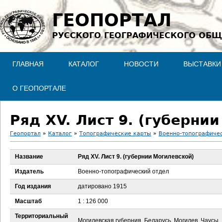
Jump to navigation
ГЕОПОРТАЛ
РУССКОГО ГЕОГРАФИЧЕСКОГО ОБЩ
ГЛАВНАЯ
КАТАЛОГ
НОВОСТИ
ВЫСТАВКИ
О ГЕОПОРТАЛЕ
Ряд XV. Лист 9. (губерни
Геопортал
»
Каталог
»
Топографические карты
»
Военно-топографичес
В
Название
Ряд XV. Лист 9. (губернии Могилевской)
ы
Издатель
Военно-топографический отдел
з
Год издания
датировано 1915
Масштаб
1 : 126 000
д
Территориальный
Могилевская губерния, Беларусь, Могилев, Чаусы