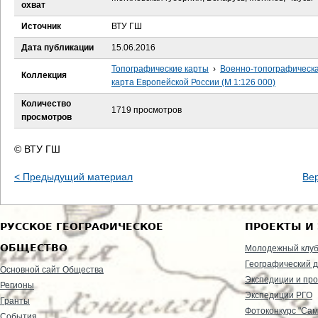
е
охват
Источник
ВТУ ГШ
с
Дата публикации
15.06.2016
ь
Топографические карты
›
Военно-топографическ
Коллекция
карта Европейской России (М 1:126 000)
Количество
1719 просмотров
просмотров
© ВТУ ГШ
< Предыдущий материал
Ве
РУССКОЕ ГЕОГРАФИЧЕСКОЕ
ПРОЕКТЫ И
ОБЩЕСТВО
Молодежный клу
Географический д
Основной сайт Общества
Экспедиции и пр
Регионы
Экспедиции РГО
Гранты
Фотоконкурс "Сам
События