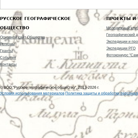
РУССКОЕ ГЕОГРАФИЧЕСКОЕ
ПРОЕКТЫ И
ОБЩЕСТВО
Молодежный клу
Географический д
Основной сайт Общества
Экспедиции и пр
Регионы
Экспедиции РГО
Гранты
Фотоконкурс "Сам
События
Контакты
© ВОО "Русское географическое общество", 2013-2026 г.
Условия использования материалов
Политика защиты и обработки персонал