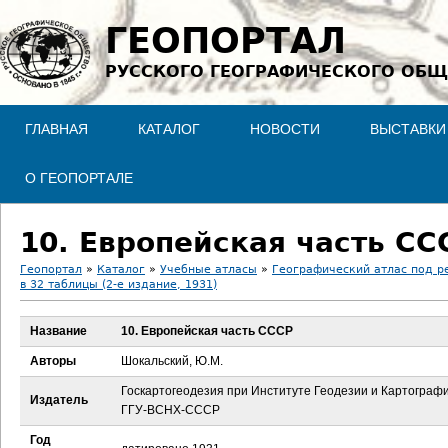
Jump to navigation
ГЕОПОРТАЛ
РУССКОГО ГЕОГРАФИЧЕСКОГО ОБЩ
ГЛАВНАЯ
КАТАЛОГ
НОВОСТИ
ВЫСТАВКИ
О ГЕОПОРТАЛЕ
10. Европейская часть СС
Геопортал
»
Каталог
»
Учебные атласы
»
Географический атлас под 
в 32 таблицы (2-е издание, 1931)
В
Название
10. Европейская часть СССР
ы
Авторы
Шокальский, Ю.М.
з
Госкартогеодезия при Институте Геодезии и Картограф
Издатель
ГГУ-ВСНХ-СССР
д
Год