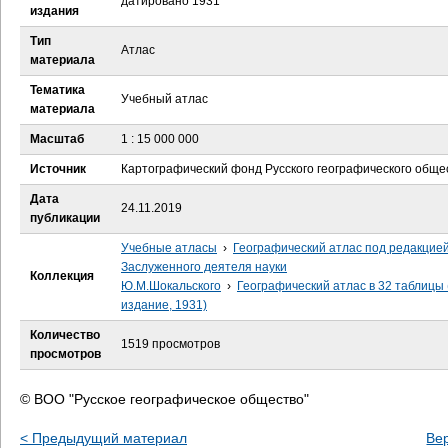
датировано 1931
е
издания
Тип
с
Атлас
материала
ь
Тематика
Учебный атлас
материала
Масштаб
1 : 15 000 000
Источник
Картографический фонд Русского географического обще
Дата
24.11.2019
публикации
Учебные атласы
›
Географический атлас под редакцие
Заслуженного деятеля науки
Коллекция
Ю.М.Шокальского
›
Географический атлас в 32 таблицы 
издание, 1931)
Количество
1519 просмотров
просмотров
© ВОО "Русское географическое общество"
< Предыдущий материал
Ве