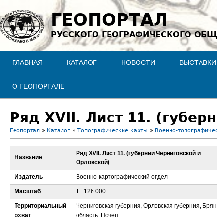
Jump to navigation
ГЕОПОРТАЛ
РУССКОГО ГЕОГРАФИЧЕСКОГО ОБЩ
ГЛАВНАЯ
КАТАЛОГ
НОВОСТИ
ВЫСТАВКИ
О ГЕОПОРТАЛЕ
Геопортал
»
Каталог
»
Топографические карты
»
Военно-топографичес
В
Ряд XVII. Лист 11. (губернии Черниговской и
Название
Орловской)
ы
Издатель
Военно-картографический отдел
з
Масштаб
1 : 126 000
д
Территориальный
Черниговская губерния, Орловская губерния, Брян
охват
область, Почеп