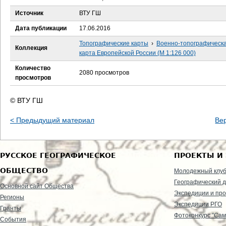
е
Источник
ВТУ ГШ
с
Дата публикации
17.06.2016
ь
Топографические карты
›
Военно-топографическ
Коллекция
карта Европейской России (М 1:126 000)
Количество
2080 просмотров
просмотров
© ВТУ ГШ
< Предыдущий материал
Ве
РУССКОЕ ГЕОГРАФИЧЕСКОЕ
ПРОЕКТЫ И
ОБЩЕСТВО
Молодежный клу
Географический д
Основной сайт Общества
Экспедиции и пр
Регионы
Экспедиции РГО
Гранты
Фотоконкурс "Сам
События