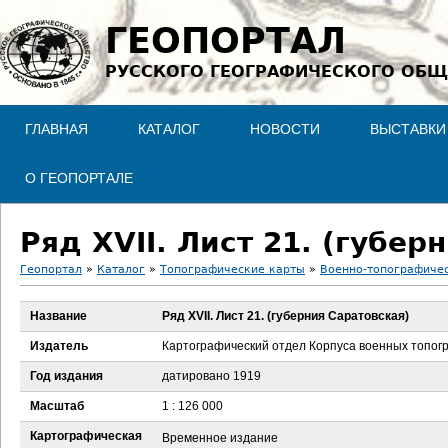
Jump to navigation
ГЕОПОРТАЛ
РУССКОГО ГЕОГРАФИЧЕСКОГО ОБЩ
ГЛАВНАЯ
КАТАЛОГ
НОВОСТИ
ВЫСТАВКИ
О ГЕОПОРТАЛЕ
Ряд XVII. Лист 21. (губер
Геопортал
»
Каталог
»
Топографические карты
»
Военно-топографичес
В
Название
Ряд XVII. Лист 21. (губерния Саратовская)
ы
Издатель
Картографический отдел Корпуса военных топог
з
Год издания
датировано 1919
Масштаб
1 : 126 000
д
Картографическая
Временное издание