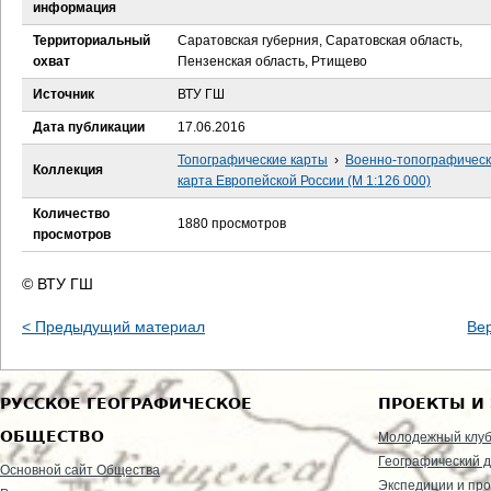
е
информация
Территориальный
Саратовская губерния, Саратовская область,
с
охват
Пензенская область, Ртищево
ь
Источник
ВТУ ГШ
Дата публикации
17.06.2016
Топографические карты
›
Военно-топографичес
Коллекция
карта Европейской России (М 1:126 000)
Количество
1880 просмотров
просмотров
© ВТУ ГШ
< Предыдущий материал
Ве
РУССКОЕ ГЕОГРАФИЧЕСКОЕ
ПРОЕКТЫ И
ОБЩЕСТВО
Молодежный клу
Географический д
Основной сайт Общества
Экспедиции и пр