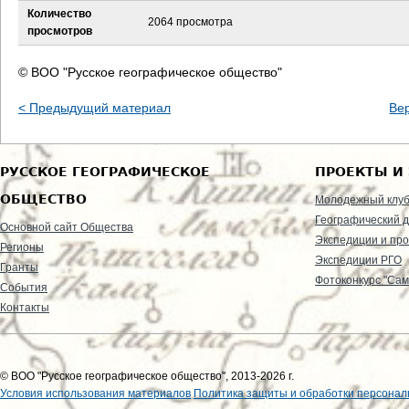
Количество
2064 просмотра
просмотров
© ВОО "Русское географическое общество"
< Предыдущий материал
Ве
РУССКОЕ ГЕОГРАФИЧЕСКОЕ
ПРОЕКТЫ И
ОБЩЕСТВО
Молодежный клу
Географический д
Основной сайт Общества
Экспедиции и пр
Регионы
Экспедиции РГО
Гранты
Фотоконкурс "Сам
События
Контакты
© ВОО "Русское географическое общество", 2013-2026 г.
Условия использования материалов
Политика защиты и обработки персонал