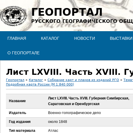
Jump to navigation
ГЕОПОРТАЛ
РУССКОГО ГЕОГРАФИЧЕСКОГО ОБЩ
ГЛАВНАЯ
КАТАЛОГ
НОВОСТИ
ВЫСТАВКИ
О ГЕОПОРТАЛЕ
Геопортал
»
Каталог
»
Собрание карт и планов из изданий РГО
»
Тема
Подробная карта России (М 1:840 000)
В
Лист LXVIII. Часть XVIII. Губерния Симбирская,
ы
Название
Саратовская и Оренбургская
з
Издатель
Военно-топографическое депо
Год издания
около 1848
д
Тип материала
Атлас