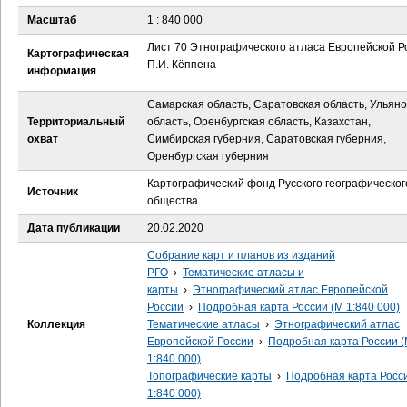
е
Масштаб
1 : 840 000
с
Лист 70 Этнографического атласа Европейской Р
Картографическая
П.И. Кёппена
информация
ь
Самарская область, Саратовская область, Ульяно
Территориальный
область, Оренбургская область, Казахстан,
охват
Симбирская губерния, Саратовская губерния,
Оренбургская губерния
Картографический фонд Русского географическог
Источник
общества
Дата публикации
20.02.2020
Собрание карт и планов из изданий
РГО
›
Тематические атласы и
карты
›
Этнографический атлас Европейской
России
›
Подробная карта России (М 1:840 000)
Коллекция
Тематические атласы
›
Этнографический атлас
Европейской России
›
Подробная карта России 
1:840 000)
Топографические карты
›
Подробная карта Росс
1:840 000)